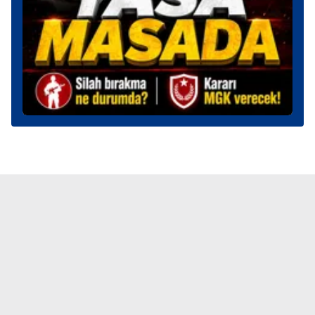
verileriniz işlenmekte olup gerekli olan çerezler bilgi
toplumu hizmetlerinin sunulması amacıyla
kullanılmaktadır. Diğer çerezler, sitemizin daha işlevsel
kılınması ve kişiselleştirilmesi ve sizlere yönelik
reklam/pazarlama faaliyetlerinin yapılması, amaçlarıyla
sınırlı olarak açık rızanız dahilinde kullanılacaktır.
Çerezlere ilişkin tercihlerinizi aşağıda yer alan panel
vasıtasıyla belirleyebilirsiniz. Çerezlere ilişkin detaylı bilgi
için Ayarlar butonuna tıklayabilir,
Çerez Bilgilendirme
Metnimizi
ziyaret edebilirsiniz.
6698 sayılı Kişisel Verilerin Korunması Kanunu uyarınca
hazırlanmış Aydınlatma Metnimizi okumak ve sitemizde
ilgili mevzuata uygun olarak kullanılan çerezlerle ilgili bilgi
almak için lütfen
tıklayınız
.