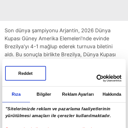
Son dünya şampiyonu Arjantin, 2026 Dünya
Kupası Güney Amerika Elemeleri'nde evinde
Brezilya'yı 4-1 mağlup ederek turnuva biletini
aldı. Bu sonuçla birlikte Brezilya, Dünya Kupası
Elemeleri'nde bir maçta ilk kez dört gol yemiş
oldu. Arjantin ise 1959'dan sonra ezeli rakibine ilk
Reddet
kez dört gol attı. Tangocular'ın golleri; Alvarez,
Fernandez, Mac Allister ve Simeone'den geldi.
Sambacılar'ın tek sayısını ise Cunha kaydetti.
Rıza
Bilgiler
Reklam Ayarları
Hakkında
"Sitelerimizde reklam ve pazarlama faaliyetlerinin
yürütülmesi amaçları ile çerezler kullanılmaktadır.