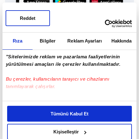
Reddet
Günün Manşetleri
Tüm Manşetler
Rıza
Bilgiler
Reklam Ayarları
Hakkında
"Sitelerimizde reklam ve pazarlama faaliyetlerinin
yürütülmesi amaçları ile çerezler kullanılmaktadır.
Bu çerezler, kullanıcıların tarayıcı ve cihazlarını
tanımlayarak çalışırlar.
Bu çerezlere izin vermeniz halinde sizlere özel
kişiselleştirilmiş reklamlar sunabilir, sayfalarımızda sizlere
Tümünü Kabul Et
daha iyi reklam deneyimi yaşatabiliriz. Bunu yaparken
amacımızın size daha iyi bir reklam deneyimi sunmak
olduğunu ve sizlere en iyi içerikleri sunabilmek adına
Kişiselleştir
elimizden gelen çabayı gösterdiğimizi ve bu noktada,