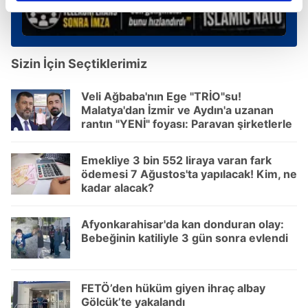
reklamların maliyetlerimizi karşılamak noktasında tek gelir
kalemimiz olduğunu sizlere hatırlatmak isteriz.
Sizin İçin Seçtiklerimiz
Her halükârda, kullanıcılar, bu çerezlere izin vermedikleri
takdirde, kullanıcılara hedefli reklamlar
Veli Ağbaba'nın Ege "TRİO"su!
gösterilmeyecektir."
Malatya'dan İzmir ve Aydın'a uzanan
rantın "YENİ" foyası: Paravan şirketlerle
Sizlere daha iyi bir hizmet sunabilmek için İnternet
hülleli işler
Sitemizde kendimize ve üçüncü kişilere ait çerezler
Emekliye 3 bin 552 liraya varan fark
kullanılmaktadır. Bu çerezler vasıtasıyla çeşitli kişisel
ödemesi 7 Ağustos'ta yapılacak! Kim, ne
verileriniz işlenmekte olup gerekli olan çerezler bilgi
kadar alacak?
toplumu hizmetlerinin sunulması amacıyla
kullanılmaktadır. Diğer çerezler, sitemizin daha işlevsel
Afyonkarahisar'da kan donduran olay:
kılınması ve kişiselleştirilmesi ve sizlere yönelik
Bebeğinin katiliyle 3 gün sonra evlendi
reklam/pazarlama faaliyetlerinin yapılması, amaçlarıyla
sınırlı olarak açık rızanız dahilinde kullanılacaktır.
FETÖ’den hüküm giyen ihraç albay
Çerezlere ilişkin tercihlerinizi aşağıda yer alan panel
Gölcük’te yakalandı