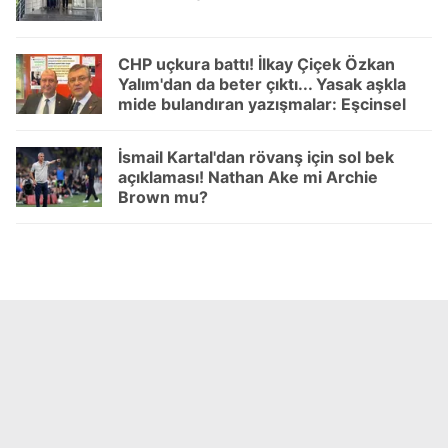
vasıtasıyla belirleyebilirsiniz. Çerezlere ilişkin detaylı bilgi
için Ayarlar butonuna tıklayabilir,
Çerez Bilgilendirme
Metnimizi
ziyaret edebilirsiniz.
CHP uçkura battı! İlkay Çiçek Özkan
Yalım'dan da beter çıktı... Yasak aşkla
6698 sayılı Kişisel Verilerin Korunması Kanunu uyarınca
mide bulandıran yazışmalar: Eşcinsel
içerikli mesajlar
hazırlanmış Aydınlatma Metnimizi okumak ve sitemizde
ilgili mevzuata uygun olarak kullanılan çerezlerle ilgili bilgi
İsmail Kartal'dan rövanş için sol bek
almak için lütfen
tıklayınız
.
açıklaması! Nathan Ake mi Archie
Brown mu?