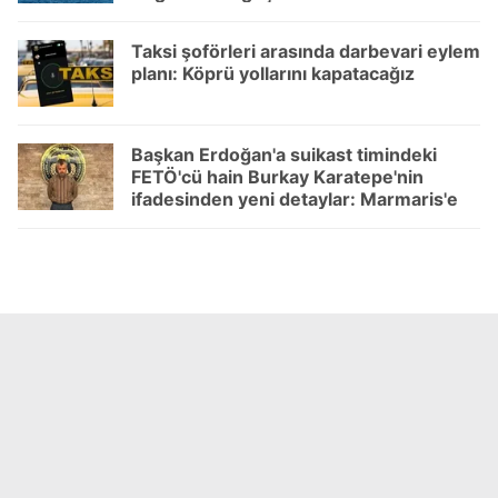
Taksi şoförleri arasında darbevari eylem
planı: Köprü yollarını kapatacağız
Başkan Erdoğan'a suikast timindeki
FETÖ'cü hain Burkay Karatepe'nin
ifadesinden yeni detaylar: Marmaris'e
10 gün önce gidip keşif yaptığı ortaya
çıktı