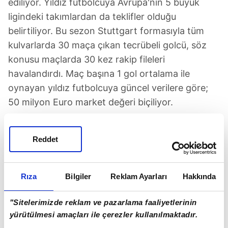
ediliyor. Yıldız futbolcuya Avrupa'nın 5 büyük
ligindeki takımlardan da teklifler olduğu
belirtiliyor. Bu sezon Stuttgart formasıyla tüm
kulvarlarda 30 maça çıkan tecrübeli golcü, söz
konusu maçlarda 30 kez rakip fileleri
havalandırdı. Maç başına 1 gol ortalama ile
oynayan yıldız futbolcuya güncel verilere göre;
50 milyon Euro market değeri biçiliyor.
Reddet
Rıza
Bilgiler
Reklam Ayarları
Hakkında
TAKVİM UYGULAMASINI İNDİRMEK İÇİN
TIKLAYIN
"Sitelerimizde reklam ve pazarlama faaliyetlerinin
yürütülmesi amaçları ile çerezler kullanılmaktadır.