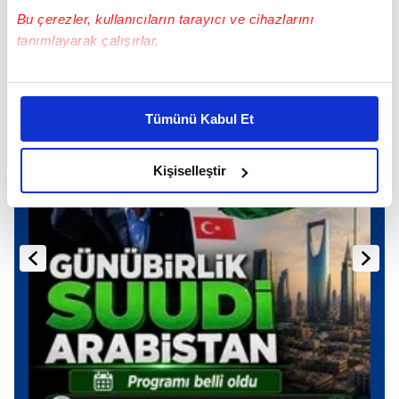
Bu çerezler, kullanıcıların tarayıcı ve cihazlarını
tanımlayarak çalışırlar.
Günün Manşetleri
Tüm Manşetler
Bu çerezlere izin vermeniz halinde sizlere özel
kişiselleştirilmiş reklamlar sunabilir, sayfalarımızda sizlere
Tümünü Kabul Et
daha iyi reklam deneyimi yaşatabiliriz. Bunu yaparken
amacımızın size daha iyi bir reklam deneyimi sunmak
olduğunu ve sizlere en iyi içerikleri sunabilmek adına
Kişiselleştir
elimizden gelen çabayı gösterdiğimizi ve bu noktada,
reklamların maliyetlerimizi karşılamak noktasında tek gelir
kalemimiz olduğunu sizlere hatırlatmak isteriz.
Her halükârda, kullanıcılar, bu çerezlere izin vermedikleri
takdirde, kullanıcılara hedefli reklamlar
gösterilmeyecektir."
Sizlere daha iyi bir hizmet sunabilmek için İnternet
Sitemizde kendimize ve üçüncü kişilere ait çerezler