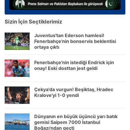
kullanılmaktadır. Bu çerezler vasıtasıyla çeşitli kişisel
verileriniz işlenmekte olup gerekli olan çerezler bilgi
toplumu hizmetlerinin sunulması amacıyla
Sizin İçin Seçtiklerimiz
kullanılmaktadır. Diğer çerezler, sitemizin daha işlevsel
kılınması ve kişiselleştirilmesi ve sizlere yönelik
Juventus'tan Ederson hamlesi!
reklam/pazarlama faaliyetlerinin yapılması, amaçlarıyla
Fenerbahçe'nin bonservis beklentisi
sınırlı olarak açık rızanız dahilinde kullanılacaktır.
ortaya çıktı
Çerezlere ilişkin tercihlerinizi aşağıda yer alan panel
Fenerbahçe'nin istediği Endrick için
vasıtasıyla belirleyebilirsiniz. Çerezlere ilişkin detaylı bilgi
onay! Eski dosttan jest geldi
için Ayarlar butonuna tıklayabilir,
Çerez Bilgilendirme
Metnimizi
ziyaret edebilirsiniz.
Çekya'da vurgun! Beşiktaş, Hradec
6698 sayılı Kişisel Verilerin Korunması Kanunu uyarınca
Kralove'yi 1-0 yendi
hazırlanmış Aydınlatma Metnimizi okumak ve sitemizde
ilgili mevzuata uygun olarak kullanılan çerezlerle ilgili bilgi
almak için lütfen
tıklayınız
.
Dünyanın en büyük üçüncü yarı batık
gemisi Saipem 7000 İstanbul
Boğazı'ndan geçti