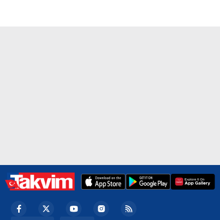
reklam/pazarlama faaliyetlerinin yapılması, amaçlarıyla
sınırlı olarak açık rızanız dahilinde kullanılacaktır.
Çerezlere ilişkin tercihlerinizi aşağıda yer alan panel
vasıtasıyla belirleyebilirsiniz. Çerezlere ilişkin detaylı bilgi
için Ayarlar butonuna tıklayabilir,
Çerez Bilgilendirme
Metnimizi
ziyaret edebilirsiniz.
6698 sayılı Kişisel Verilerin Korunması Kanunu uyarınca
hazırlanmış Aydınlatma Metnimizi okumak ve sitemizde
ilgili mevzuata uygun olarak kullanılan çerezlerle ilgili bilgi
almak için lütfen
tıklayınız
.