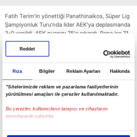
Fatih Terim'in yönettiği Panathinaikos, Süper Lig
Şampiyonluk Turu'nda lider AEK'ya deplasmanda
3-0 yenildi. AEK puanını 75'e çıkardı, Pana ise 71
puanda kaldı. 1 maç eksikli PAOK 68 puanda.
Reddet
Rıza
Bilgiler
Reklam Ayarları
Hakkında
"Sitelerimizde reklam ve pazarlama faaliyetlerinin
TAKVİM UYGULAMASINI İNDİRMEK İÇİN
yürütülmesi amaçları ile çerezler kullanılmaktadır.
TIKLAYIN
Bu çerezler, kullanıcıların tarayıcı ve cihazlarını
tanımlayarak çalışırlar.
Bu çerezlere izin vermeniz halinde sizlere özel