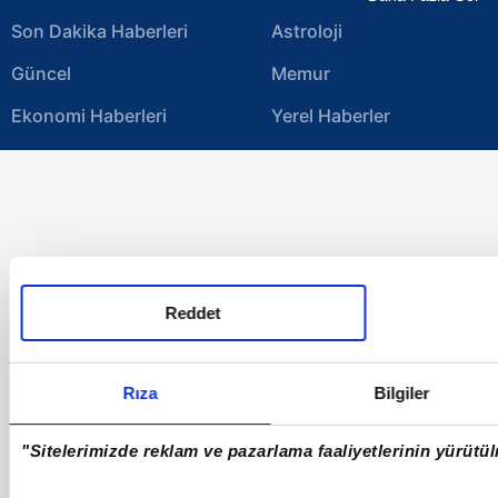
Son Dakika Haberleri
Astroloji
Güncel
Memur
Ekonomi Haberleri
Yerel Haberler
Magazin Haberleri
Video
Spor Haberleri
Otomobil
Emekli Haberleri
Galeri
Namaz Vakitleri
E-Gazete
Reddet
Hava Durumu Tüm İller
Iphone
Sağlık
Rss
Rıza
Bilgiler
Günün Takvim Gazetesi
Gizlilik Bildirimi
"Sitelerimizde reklam ve pazarlama faaliyetlerinin yürütülm
Künye/İletişim