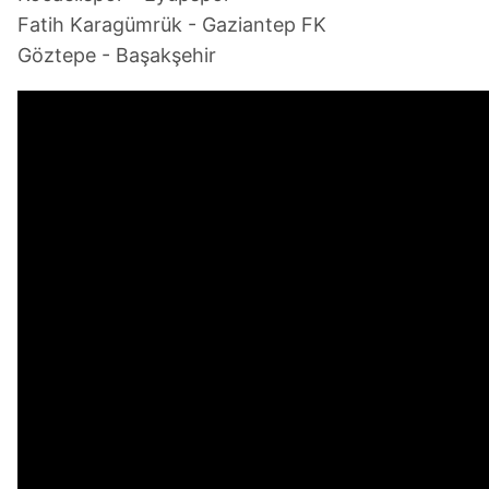
Fatih Karagümrük - Gaziantep FK
Göztepe - Başakşehir