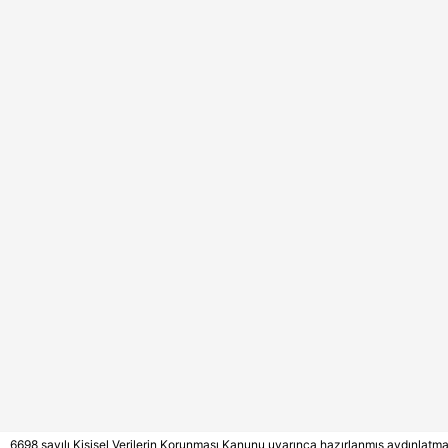
6698 sayılı Kişisel Verilerin Korunması Kanunu uyarınca hazırlanmış aydınlatm