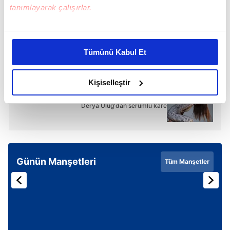
tanımlayarak çalışırlar.
Özcan Deniz
Kadriye Deniz
Ercan Deniz
Bu çerezlere izin vermeniz halinde sizlere özel
kişiselleştirilmiş reklamlar sunabilir, sayfalarımızda sizlere
SONRAKİ HABER
Tümünü Kabul Et
daha iyi reklam deneyimi yaşatabiliriz. Bunu yaparken
Anneliğin tadını doyasıya çıkarıyor!
amacımızın size daha iyi bir reklam deneyimi sunmak
olduğunu ve sizlere en iyi içerikleri sunabilmek adına
Kişiselleştir
elimizden gelen çabayı gösterdiğimizi ve bu noktada,
ÖNCEKİ HABER
reklamların maliyetlerimizi karşılamak noktasında tek gelir
Derya Uluğ'dan serumlu kare
kalemimiz olduğunu sizlere hatırlatmak isteriz.
Her halükârda, kullanıcılar, bu çerezlere izin vermedikleri
takdirde, kullanıcılara hedefli reklamlar
Günün Manşetleri
Tüm Manşetler
gösterilmeyecektir."
Sizlere daha iyi bir hizmet sunabilmek için İnternet
Sitemizde kendimize ve üçüncü kişilere ait çerezler
kullanılmaktadır. Bu çerezler vasıtasıyla çeşitli kişisel
verileriniz işlenmekte olup gerekli olan çerezler bilgi