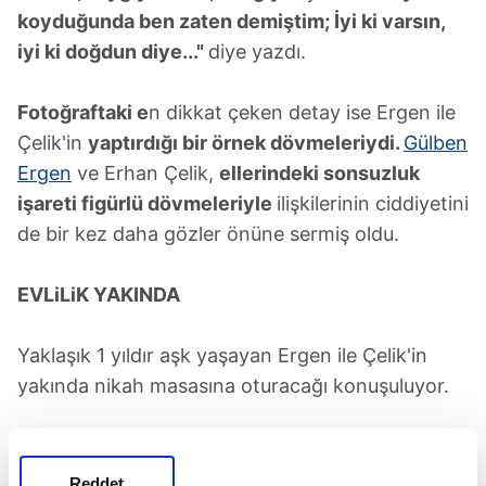
koyduğunda ben zaten demiştim; İyi ki varsın,
iyi ki doğdun diye..."
diye yazdı.
Fotoğraftaki e
n dikkat çeken detay ise Ergen ile
Çelik'in
yaptırdığı bir örnek dövmeleriydi.
Gülben
Ergen
ve Erhan Çelik,
ellerindeki sonsuzluk
işareti figürlü dövmeleriyle
ilişkilerinin ciddiyetini
de bir kez daha gözler önüne sermiş oldu.
EVLiLiK YAKINDA
Yaklaşık 1 yıldır aşk yaşayan Ergen ile Çelik'in
yakında nikah masasına oturacağı konuşuluyor.
Gülben Ergen
Reddet