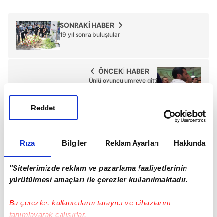
SONRAKİ HABER
19 yıl sonra buluştular
ÖNCEKİ HABER
Ünlü oyuncu umreye gitti
Reddet
Günün Manşetleri
Tüm Manşetler
Rıza
Bilgiler
Reklam Ayarları
Hakkında
"Sitelerimizde reklam ve pazarlama faaliyetlerinin
yürütülmesi amaçları ile çerezler kullanılmaktadır.
Bu çerezler, kullanıcıların tarayıcı ve cihazlarını
tanımlayarak çalışırlar.