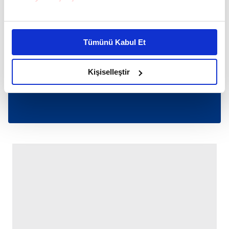
Bu çerezlere izin vermeniz halinde sizlere özel
kişiselleştirilmiş reklamlar sunabilir, sayfalarımızda sizlere
Tümünü Kabul Et
daha iyi reklam deneyimi yaşatabiliriz. Bunu yaparken
amacımızın size daha iyi bir reklam deneyimi sunmak
olduğunu ve sizlere en iyi içerikleri sunabilmek adına
Kişiselleştir
elimizden gelen çabayı gösterdiğimizi ve bu noktada,
reklamların maliyetlerimizi karşılamak noktasında tek gelir
kalemimiz olduğunu sizlere hatırlatmak isteriz.
Her halükârda, kullanıcılar, bu çerezlere izin vermedikleri
takdirde, kullanıcılara hedefli reklamlar
gösterilmeyecektir."
Sizlere daha iyi bir hizmet sunabilmek için İnternet
Sitemizde kendimize ve üçüncü kişilere ait çerezler
kullanılmaktadır. Bu çerezler vasıtasıyla çeşitli kişisel
verileriniz işlenmekte olup gerekli olan çerezler bilgi