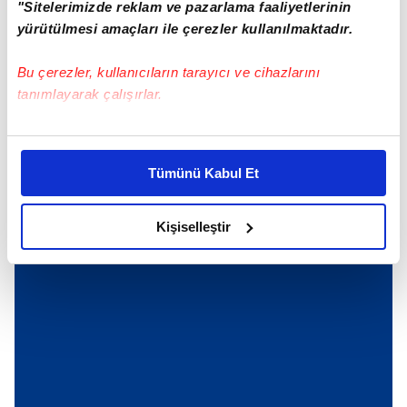
"Sitelerimizde reklam ve pazarlama faaliyetlerinin
yürütülmesi amaçları ile çerezler kullanılmaktadır.
Günün Manşetleri
Tüm Manşetler
Bu çerezler, kullanıcıların tarayıcı ve cihazlarını
tanımlayarak çalışırlar.
Bu çerezlere izin vermeniz halinde sizlere özel
kişiselleştirilmiş reklamlar sunabilir, sayfalarımızda sizlere
Tümünü Kabul Et
daha iyi reklam deneyimi yaşatabiliriz. Bunu yaparken
amacımızın size daha iyi bir reklam deneyimi sunmak
olduğunu ve sizlere en iyi içerikleri sunabilmek adına
Kişiselleştir
elimizden gelen çabayı gösterdiğimizi ve bu noktada,
reklamların maliyetlerimizi karşılamak noktasında tek gelir
kalemimiz olduğunu sizlere hatırlatmak isteriz.
Her halükârda, kullanıcılar, bu çerezlere izin vermedikleri
takdirde, kullanıcılara hedefli reklamlar
gösterilmeyecektir."