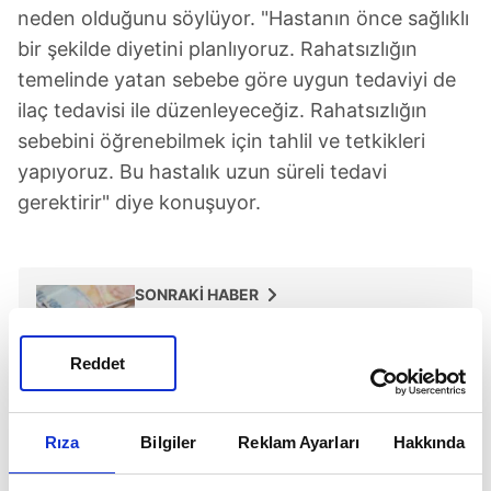
neden olduğunu söylüyor. "Hastanın önce sağlıklı
bir şekilde diyetini planlıyoruz. Rahatsızlığın
temelinde yatan sebebe göre uygun tedaviyi de
ilaç tedavisi ile düzenleyeceğiz. Rahatsızlığın
sebebini öğrenebilmek için tahlil ve tetkikleri
yapıyoruz. Bu hastalık uzun süreli tedavi
gerektirir" diye konuşuyor.
SONRAKİ HABER
SGK'dan sağlık ödemelerinde büyük artış!
Milyonlarca kişiyi ilgilendiriyor
Reddet
ÖNCEKİ HABER
Türkiye sağlıkta devler liginde!
Rıza
Bilgiler
Reklam Ayarları
Hakkında