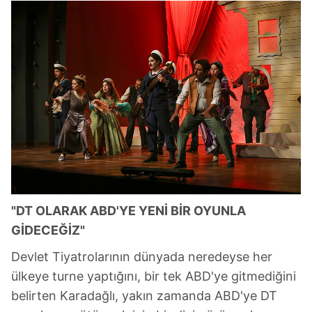
hazırlanmış Aydınlatma Metnimizi okumak ve sitemizde
ilgili mevzuata uygun olarak kullanılan çerezlerle ilgili bilgi
almak için lütfen
tıklayınız
.
"DT OLARAK ABD'YE YENİ BİR OYUNLA
GİDECEĞİZ"
Devlet Tiyatrolarının dünyada neredeyse her
ülkeye turne yaptığını, bir tek ABD'ye gitmediğini
belirten Karadağlı, yakın zamanda ABD'ye DT