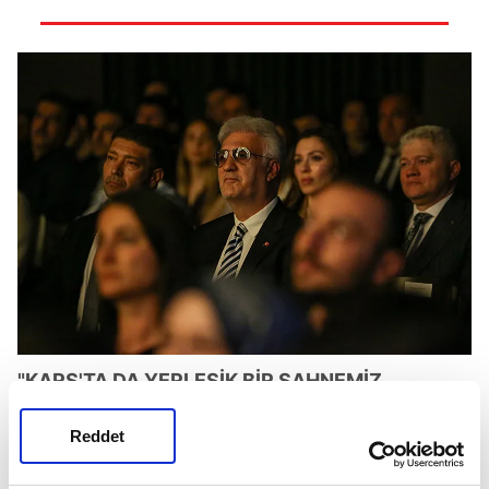
"KARS'TA DA YERLEŞİK BİR SAHNEMİZ
OLACAK"
Reddet
Hatay'ın yollarının, binalarının yeniden yapıldığını,
sanat ve kültürle de gelişeceğini vurgulayan