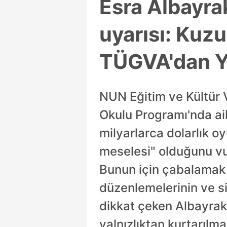
Esra Albayrak'
uyarısı: Kuz
TÜGVA'dan Y
NUN Eğitim ve Kültür 
Okulu Programı'nda ail
milyarlarca dolarlık o
meselesi" olduğunu vu
Bunun için çabalamak z
düzenlemelerinin ve si
dikkat çeken Albayrak,
yalnızlıktan kurtarılma