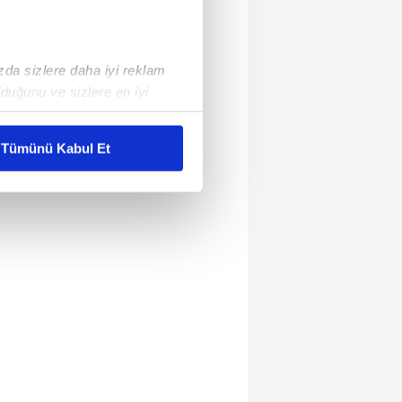
ızda sizlere daha iyi reklam
duğunu ve sizlere en iyi
liyetlerimizi karşılamak
Tümünü Kabul Et
ar gösterilmeyecektir."
çerezler kullanılmaktadır. Bu
u hizmetlerinin sunulması
i ve sizlere yönelik
nılacaktır.
kin detaylı bilgi için Ayarlar
ak ve sitemizde ilgili