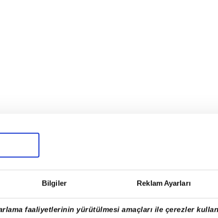
Bilgiler
Reklam Ayarları
’da tarihi çağrı: "Kuzularımızı kurda yem
rlama faaliyetlerinin yürütülmesi amaçları ile çerezler kullan