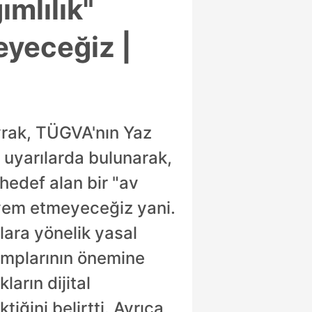
ımlılık"
eyeceğiz |
yrak, TÜGVA'nın Yaz
i uyarılarda bulunarak,
hedef alan bir "av
 yem etmeyeceğiz yani.
lara yönelik yasal
kamplarının önemine
arın dijital
iğini belirtti. Ayrıca