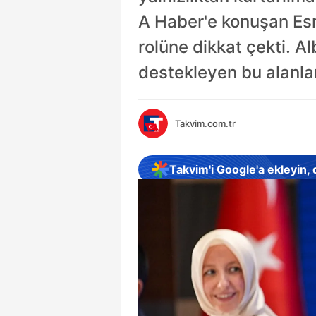
A Haber'e konuşan Esra
rolüne dikkat çekti. 
destekleyen bu alanlar
Takvim.com.tr
Takvim'i Google'a ekleyin,