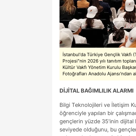
mevzuata uygun olarak kullanılan
İstanbul'da Türkiye Gençlik Vakfı 
Projesiʺnin 2026 yılı tanıtım topla
Kültür Vakfı Yönetim Kurulu Başka
Fotoğrafları Anadolu Ajansı'ndan al
DİJİTAL BAĞIMLILIK ALARMI
Bilgi Teknolojileri ve İletişim
öğrenciyle yapılan bir çalışm
gençlerin yüzde 35'inin dijita
seviyede olduğunu, bu gençleri