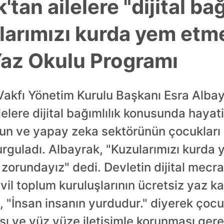
tan ailelere "dijital bağ
ularımızı kurda yem etm
az Okulu Programı
Vakfı Yönetim Kurulu Başkanı Esra Alba
elere dijital bağımlılık konusunda hayat
yun ve yapay zeka sektörünün çocukları 
rguladı. Albayrak, "Kuzularımızı kurda
orundayız" dedi. Devletin dijital mecra
vil toplum kuruluşlarının ücretsiz yaz 
 "İnsan insanın yurdudur." diyerek çocukl
sı ve yüz yüze iletişimle korunması gerekt