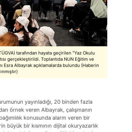
 çerezlerle ilgili bilgi almak için lütfen
tıklayınız
.
(TÜGVA) tarafından hayata geçirilen ʺYaz Okulu
ntısı gerçekleştirildi. Toplantıda NUN Eğitim ve
nı Esra Albayrak açıklamalarda bulundu (Haberin
ınmıştır)
 Kurumunun yayınladığı, 20 binden fazla
adan örnek veren Albayrak, çalışmanın
l bağımlılık konusunda alarm veren bir
n büyük bir kısmının dijital okuryazarlık