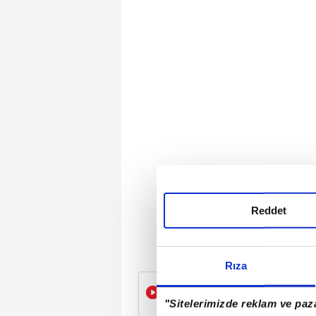
Reddet
Rıza
Esra Albayrak’tan TÜGVA
"Sitelerimizde reklam ve paza
etmeyeceğiz!"