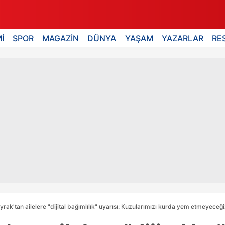
İ
SPOR
MAGAZİN
DÜNYA
YAŞAM
YAZARLAR
RE
yrak'tan ailelere "dijital bağımlılık" uyarısı: Kuzularımızı kurda yem etmeyec