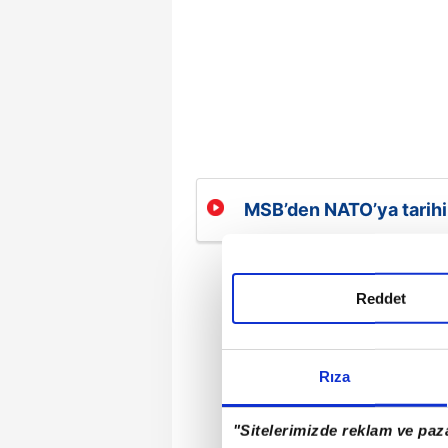
MSB’den NATO’ya tarihi t
5 kat daha ucuz boru ha
Reddet
Rıza
"Sitelerimizde reklam ve paza