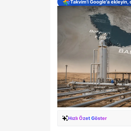
Takvim'i Google'a ekleyin,
Hızlı Özet Göster