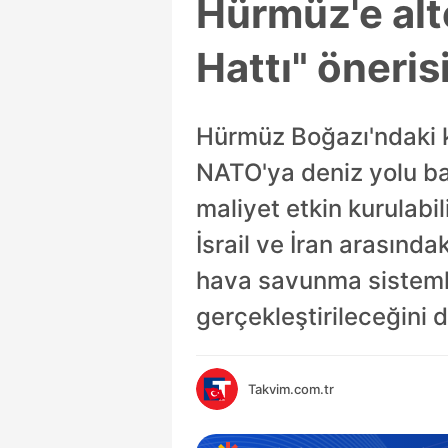
Hürmüz'e alt
Hattı" öneris
Hürmüz Boğazı'ndaki k
NATO'ya deniz yolu bağ
maliyet etkin kurulabi
İsrail ve İran arasınd
hava savunma sistemle
gerçekleştirileceğini 
Takvim.com.tr