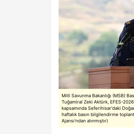
mevzuata uygun olarak kullanılan
Milli Savunma Bakanlığı (MSB) Bası
Tuğamiral Zeki Aktürk, EFES-2026 Bi
kapsamında Seferihisar'daki Doğa
haftalık basın bilgilendirme topla
Ajansı'ndan alınmıştır)