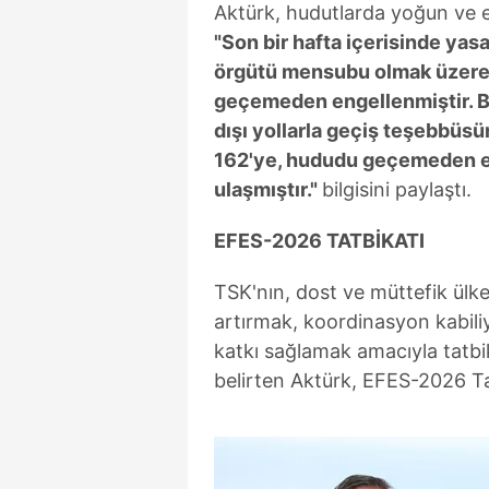
Aktürk, hudutlarda yoğun ve et
"Son bir hafta içerisinde yasa
örgütü mensubu olmak üzere 2
geçemeden engellenmiştir. B
dışı yollarla geçiş teşebbüsü
162'ye, hududu geçemeden eng
ulaşmıştır."
bilgisini paylaştı.
EFES-2026 TATBİKATI
TSK'nın, dost ve müttefik ülkel
artırmak, koordinasyon kabiliy
katkı sağlamak amacıyla tatbik
belirten Aktürk, EFES-2026 Tatb