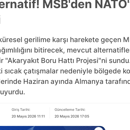
ernatif! MSB'den NATO'
i
üresel gerilime karşı harekete geçen Mi
ımlılığını bitirecek, mevcut alternatifl
lir "Akaryakıt Boru Hattı Projesi"ni sun
aki sıcak çatışmalar nedeniyle bölgede ko
rinde Haziran ayında Almanya tarafınd
duyurdu.
Giriş Tarihi:
Güncelleme Tarihi:
20 Mayıs 2026 11:11
20 Mayıs 2026 17:05