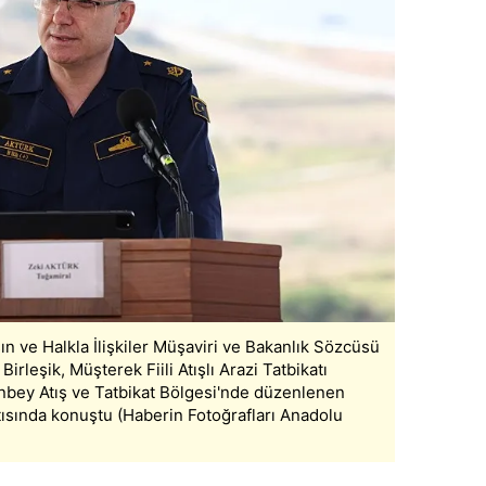
 çerezlerle ilgili bilgi almak için lütfen
tıklayınız
.
n ve Halkla İlişkiler Müşaviri ve Bakanlık Sözcüsü
rleşik, Müşterek Fiili Atışlı Arazi Tatbikatı
nbey Atış ve Tatbikat Bölgesi'nde düzenlenen
ntısında konuştu (Haberin Fotoğrafları Anadolu