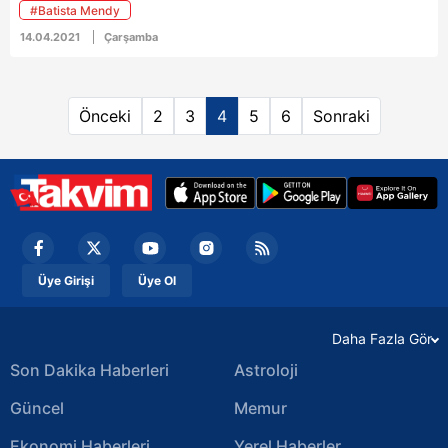
#Batista Mendy
Liverpool ile 0-0 berabere kaldı ve yarı finale
14.04.2021
Çarşamba
yükselmeyi başardı. Ozan Kabak'ın Liverpool'da ilk
11'de başladığı karşılaşmada, Liverpool'un gol
pozisyonlarını bir bir engelleyen Madrid savunması,
Önceki
2
3
4
5
6
Sonraki
ipi göğüsleyen taraf oldu. İşte Liverpool - Real Madrid
maçına dair tüm detaylar...
Üye Girişi
Üye Ol
Daha Fazla Gör
Son Dakika Haberleri
Astroloji
Güncel
Memur
Ekonomi Haberleri
Yerel Haberler