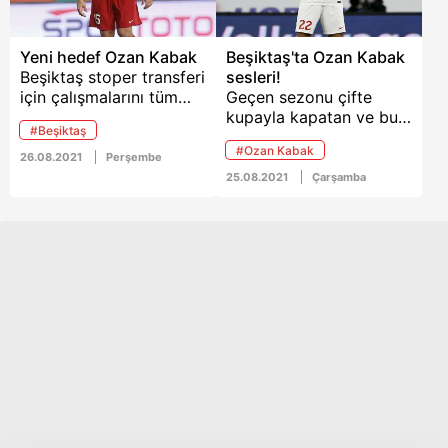
Yeni hedef Ozan Kabak
Beşiktaş'ta Ozan Kabak
Beşiktaş stoper transferi
sesleri!
için çalışmalarını tüm
Geçen sezonu çifte
hızıyla sürdürüyor.
kupayla kapatan ve bu
#Beşiktaş
Siyah-Beyazlılan'ın
sezon Süper Lig ve
#Ozan Kabak
gündemine birçok isim
Şampiyonlar Ligi'nde
26.08.2021
Perşembe
gelmiş ancak hiçbiriyle
başarı hedefi olan
25.08.2021
Çarşamba
anlaşma
Beşiktaş'ta yerli transfer
sağlanamamıştı. Kara
operasyonunda masaya
Kartal, Sergen Yalçın'ın
Ozan Kabak adı geldi.
isteği doğrultusunda
stoper bölgesini yerli bir
isimle takviye etmeyi
planlıyor.