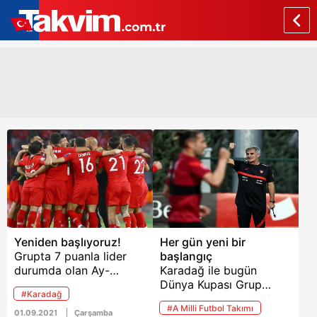
Yeniden başlıyoruz!
Her gün yeni bir
Grupta 7 puanla lider
başlangıç
durumda olan Ay-
Karadağ ile bugün
Yıldızlılar’ın kritik
Dünya Kupası Grup
#Karadağ
mücadelesi Vodafone
Eleme maçına çıkacak
#A Milli Futbol Takımı
Park’ta saat 21.45’te
olan A Milli Takım teknik
01.09.2021
Çarşamba