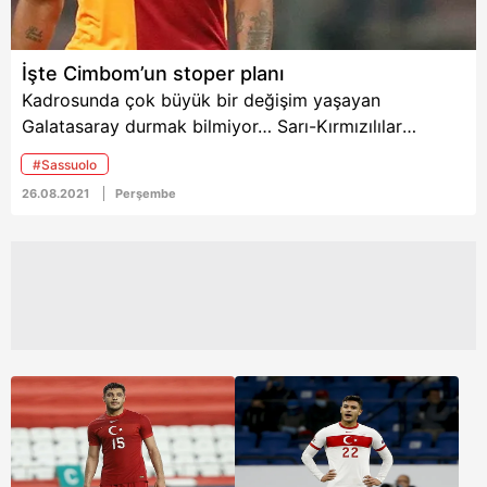
İşte Cimbom’un stoper planı
Kadrosunda çok büyük bir değişim yaşayan
Galatasaray durmak bilmiyor… Sarı-Kırmızılılar
transferin bitimine 2 haftadan az bir süre kala
#Sassuolo
çalışmalarını çok yoğun bir şekilde sürdürüyor. Teknik
26.08.2021
Perşembe
heyet ve yönetim şimdi de savunmada önemli bir
hamle yapmak için kolları sıvadı. Haberin detayları...