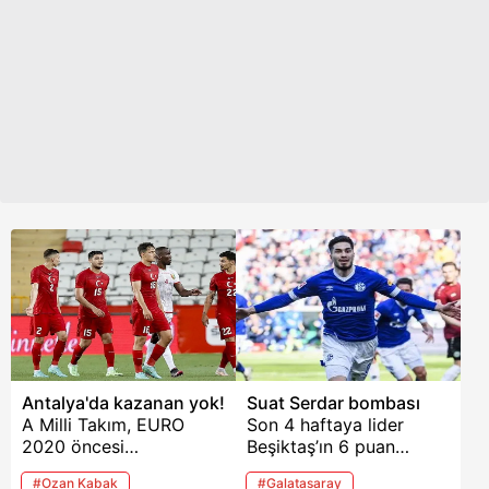
Leicester City de
isimler Gökhan Akkan,
paylaşımlar yaptı.
Efecan Karaca, Mahmut
Leicester Çağlar için
Tekdemir ve sakatlığı
"Bizi gururlandır Çağlar"
bulunan Halil Akbunar
derken Liverpool ise "İyi
oldu.
şanslar Ozan" dedi.
Antalya'da kazanan yok!
Suat Serdar bombası
A Milli Takım, EURO
Son 4 haftaya lider
2020 öncesi
Beşiktaş’ın 6 puan
Antalya'daki son hazırlık
gerisinde giren
#Ozan Kabak
#Galatasaray