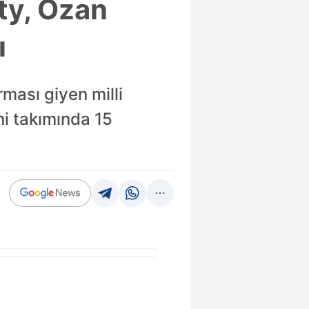
ty, Ozan
ı
rması giyen milli
ni takımında 15