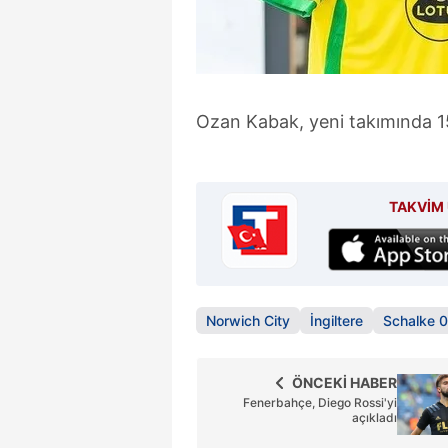
mevzuata uygun olarak kullanılan
Ozan Kabak, yeni takımında 1
TAKVİM 
Norwich City
İngiltere
Schalke 
ÖNCEKİ HABER
Fenerbahçe, Diego Rossi'yi
açıkladı