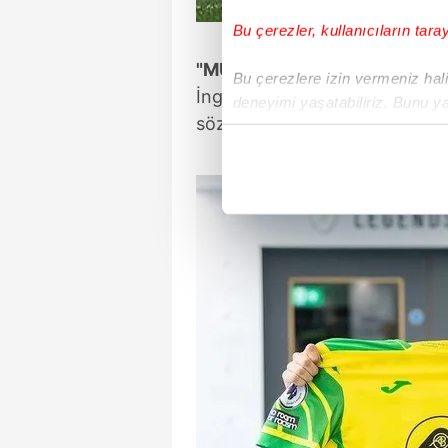
Bu çerezler, kullanıcıların tara
"MUTLULUK DUYUYORUZ"
Bu çerezlere izin vermeniz halin
İngiliz ekibinden yapılan açıkl
deneyimi yaşatabiliriz. Bunu y
sözleşme imzalamaktan mutlulu
içerikleri sunabilmek adına el
noktasında tek gelir kalemimiz 
Her halükârda, kullanıcılar, bu 
Sizlere daha iyi bir hizmet sun
çerezler vasıtasıyla çeşitli kiş
amacıyla kullanılmaktadır. Diğer
reklam/pazarlama faaliyetlerinin
Çerezlere ilişkin tercihlerinizi 
butonuna tıklayabilir,
Çerez Bi
6698 sayılı Kişisel Verilerin 