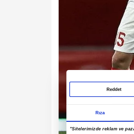
Reddet
Rıza
"Sitelerimizde reklam ve paza