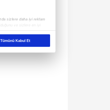
ızda sizlere daha iyi reklam
duğunu ve sizlere en iyi
liyetlerimizi karşılamak
Tümünü Kabul Et
ar gösterilmeyecektir."
çerezler kullanılmaktadır. Bu
u hizmetlerinin sunulması
i ve sizlere yönelik
nılacaktır.
kin detaylı bilgi için Ayarlar
ak ve sitemizde ilgili