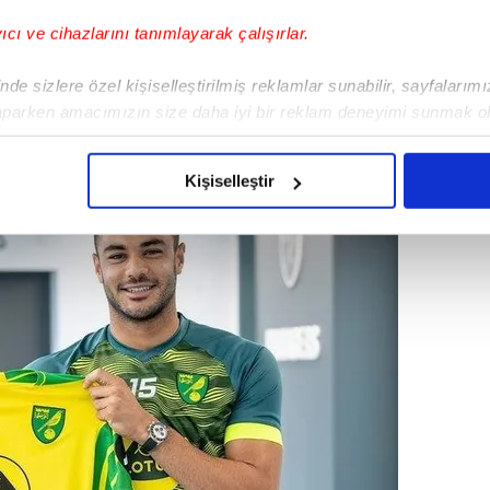
yıcı ve cihazlarını tanımlayarak çalışırlar.
de sizlere özel kişiselleştirilmiş reklamlar sunabilir, sayfalarım
amada, "Ozan Kabak ile 1 yıllık kiralık olarak
aparken amacımızın size daha iyi bir reklam deneyimi sunmak ol
k duyuyoruz" ifadeleri kullanıldı.
imizden gelen çabayı gösterdiğimizi ve bu noktada, reklamların ma
olduğunu sizlere hatırlatmak isteriz.
Kişiselleştir
çerezlere izin vermedikleri takdirde, kullanıcılara hedefli reklaml
abilmek için İnternet Sitemizde kendimize ve üçüncü kişilere ait 
isel verileriniz işlenmekte olup gerekli olan çerezler bilgi toplum
 çerezler, sitemizin daha işlevsel kılınması ve kişiselleştirilmes
 yapılması, amaçlarıyla sınırlı olarak açık rızanız dahilinde kulla
aşağıda yer alan panel vasıtasıyla belirleyebilirsiniz. Çerezlere iliş
lgilendirme Metnimizi
ziyaret edebilirsiniz.
Korunması Kanunu uyarınca hazırlanmış Aydınlatma Metnimizi okum