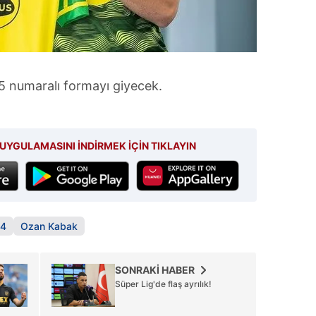
 çerezlerle ilgili bilgi almak için lütfen
tıklayınız
.
5 numaralı formayı giyecek.
UYGULAMASINI İNDİRMEK İÇİN TIKLAYIN
04
Ozan Kabak
SONRAKİ HABER
Süper Lig'de flaş ayrılık!