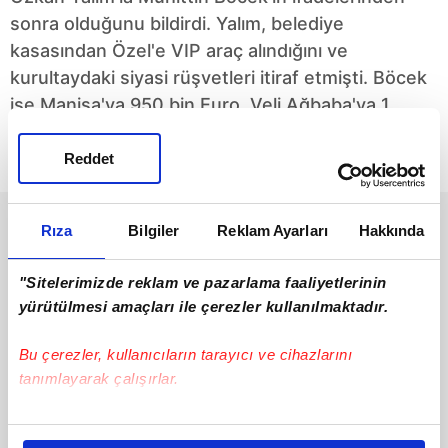
sonra olduğunu bildirdi. Yalım, belediye
kasasından Özel'e VIP araç alındığını ve
kurultaydaki siyasi rüşvetleri itiraf etmişti. Böcek
ise Manisa'ya 950 bin Euro, Veli Ağbaba'ya 1
milyon Euro ve İmamoğlu'na 5 milyon Euro
verdiğini anlatmıştı.
Reddet
Rıza
Bilgiler
Reklam Ayarları
Hakkında
"Sitelerimizde reklam ve pazarlama faaliyetlerinin
yürütülmesi amaçları ile çerezler kullanılmaktadır.
Bu çerezler, kullanıcıların tarayıcı ve cihazlarını
"Böcek" izi!
Turp "Böcek"li çıktı!
tanımlayarak çalışırlar.
CHP kurumsal olarak
Rüşvet ifşa oldu
altından kalkamayacağı
CHP'nin "turpun küçüğü"
Bu çerezlere izin vermeniz halinde sizlere özel
bir rüşvet skandalıyla
iddialarının altından