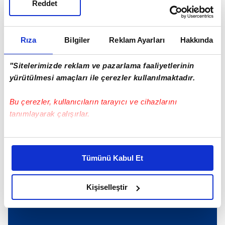
Teknofest İstanbul
İstanbul Atatürk Havalimanı
Reddet
SONRAKİ HABER
Rıza
Bilgiler
Reklam Ayarları
Hakkında
20 yıldır 'Gaza'da!
"Sitelerimizde reklam ve pazarlama faaliyetlerinin
yürütülmesi amaçları ile çerezler kullanılmaktadır.
ÖNCEKİ HABER
Memişoğlu yerli SMA ilacı için tarih verdi!
Bu çerezler, kullanıcıların tarayıcı ve cihazlarını
tanımlayarak çalışırlar.
Bu çerezlere izin vermeniz halinde sizlere özel
Günün Manşetleri
Tüm Manşetler
kişiselleştirilmiş reklamlar sunabilir, sayfalarımızda sizlere
Tümünü Kabul Et
daha iyi reklam deneyimi yaşatabiliriz. Bunu yaparken
amacımızın size daha iyi bir reklam deneyimi sunmak
olduğunu ve sizlere en iyi içerikleri sunabilmek adına
Kişiselleştir
elimizden gelen çabayı gösterdiğimizi ve bu noktada,
reklamların maliyetlerimizi karşılamak noktasında tek gelir
kalemimiz olduğunu sizlere hatırlatmak isteriz.