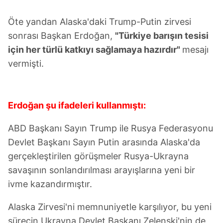
için Ayarlar butonuna tıklayabilir,
Çerez Bilgilendirme
Öte yandan Alaska'daki Trump-Putin zirvesi
Metnimizi
ziyaret edebilirsiniz.
sonrası Başkan Erdoğan,
"Türkiye barışın tesisi
6698 sayılı Kişisel Verilerin Korunması Kanunu uyarınca
için her türlü katkıyı sağlamaya hazırdır"
mesajı
hazırlanmış Aydınlatma Metnimizi okumak ve sitemizde
vermişti.
ilgili mevzuata uygun olarak kullanılan çerezlerle ilgili bilgi
almak için lütfen
tıklayınız
.
Erdoğan şu ifadeleri kullanmıştı:
ABD Başkanı Sayın Trump ile Rusya Federasyonu
Devlet Başkanı Sayın Putin arasında Alaska'da
gerçekleştirilen görüşmeler Rusya-Ukrayna
savaşının sonlandırılması arayışlarına yeni bir
ivme kazandırmıştır.
Alaska Zirvesi'ni memnuniyetle karşılıyor, bu yeni
sürecin Ukrayna Devlet Başkanı Zelenski'nin de