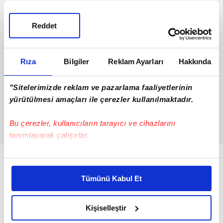
Reddet
Rıza
Bilgiler
Reklam Ayarları
Hakkında
"Sitelerimizde reklam ve pazarlama faaliyetlerinin
yürütülmesi amaçları ile çerezler kullanılmaktadır.
Bu çerezler, kullanıcıların tarayıcı ve cihazlarını
tanımlayarak çalışırlar.
Bu çerezlere izin vermeniz halinde sizlere özel
kişiselleştirilmiş reklamlar sunabilir, sayfalarımızda sizlere
Tümünü Kabul Et
daha iyi reklam deneyimi yaşatabiliriz. Bunu yaparken
amacımızın size daha iyi bir reklam deneyimi sunmak
olduğunu ve sizlere en iyi içerikleri sunabilmek adına
Kişiselleştir
elimizden gelen çabayı gösterdiğimizi ve bu noktada,