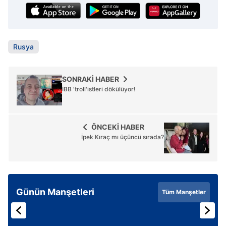
Rusya
SONRAKİ HABER
İBB 'troll'istleri dökülüyor!
ÖNCEKİ HABER
İpek Kıraç mı üçüncü sırada?
Günün Manşetleri
Tüm Manşetler