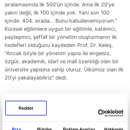
sıralamasında ilk 500'ün içinde. Ama ilk 20'ye
yakın değil, ilk 100 içinde yok. Yani son 100
içinde. 404. sırada... Bunu kabullenemiyorum."
Küresel eğilimlere uygun bir eğitimle, katılımcı,
paylaşımcı, şeffaf bir yönetim oluşturmanın ilk
hedefleri olduğunu kaydeden Prof. Dr. Keleş,
"Ancak böyle bir yönetim yapısı ile engelsiz,
özgür, akademik, idarî ve malî özerkliği olan bir
üniversite yapısına sahip oluruz. Ülkümüz olan ilk
20'yi yakalayabiliriz" dedi.
SONRAKİ HABER
Reddet
81 şehirde kimler geldi, kimler göçtü!
Rıza
Bilgiler
Reklam Ayarları
Hakkında
ÖNCEKİ HABER