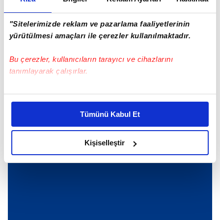
PKK'lılar kaymakam adayını böyle kaçırdı
"Sitelerimizde reklam ve pazarlama faaliyetlerinin
yürütülmesi amaçları ile çerezler kullanılmaktadır.
Bu çerezler, kullanıcıların tarayıcı ve cihazlarını
Günün Manşetleri
Tüm Manşetler
tanımlayarak çalışırlar.
Bu çerezlere izin vermeniz halinde sizlere özel
kişiselleştirilmiş reklamlar sunabilir, sayfalarımızda sizlere
Tümünü Kabul Et
daha iyi reklam deneyimi yaşatabiliriz. Bunu yaparken
amacımızın size daha iyi bir reklam deneyimi sunmak
olduğunu ve sizlere en iyi içerikleri sunabilmek adına
Kişiselleştir
elimizden gelen çabayı gösterdiğimizi ve bu noktada,
reklamların maliyetlerimizi karşılamak noktasında tek gelir
kalemimiz olduğunu sizlere hatırlatmak isteriz.
Her halükârda, kullanıcılar, bu çerezlere izin vermedikleri
takdirde, kullanıcılara hedefli reklamlar