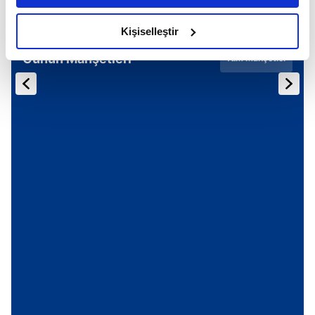
amacımızın size daha iyi bir reklam deneyimi sunmak
olduğunu ve sizlere en iyi içerikleri sunabilmek adına
Kişiselleştir
elimizden gelen çabayı gösterdiğimizi ve bu noktada,
Günün Manşetleri
Tüm Manşetler
reklamların maliyetlerimizi karşılamak noktasında tek gelir
kalemimiz olduğunu sizlere hatırlatmak isteriz.
Her halükârda, kullanıcılar, bu çerezlere izin vermedikleri
takdirde, kullanıcılara hedefli reklamlar
gösterilmeyecektir."
Sizlere daha iyi bir hizmet sunabilmek için İnternet
Sitemizde kendimize ve üçüncü kişilere ait çerezler
kullanılmaktadır. Bu çerezler vasıtasıyla çeşitli kişisel
verileriniz işlenmekte olup gerekli olan çerezler bilgi
toplumu hizmetlerinin sunulması amacıyla
kullanılmaktadır. Diğer çerezler, sitemizin daha işlevsel
kılınması ve kişiselleştirilmesi ve sizlere yönelik
reklam/pazarlama faaliyetlerinin yapılması, amaçlarıyla