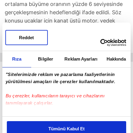
ortalama büyüme oranının yüzde 6 seviyesinde
gerçekleşmesinin hedeflendiği ifade edildi. Söz
konusu uçaklar için kanat üstü motor, yedek
motor ve motor bakım hizmeti alımı için Rolls-
Royce ve GE Aerospace firmalarıyla
Reddet
müzakerelerin devam ettiği de belirtildi.
Rıza
Bilgiler
Reklam Ayarları
Hakkında
Türk Hava Yolları
BOEİNG
Ahmet Bolat
THY
"Sitelerimizde reklam ve pazarlama faaliyetlerinin
yürütülmesi amaçları ile çerezler kullanılmaktadır.
SONRAKİ HABER
Bu çerezler, kullanıcıların tarayıcı ve cihazlarını
EBRD Türkiye'nin büyüme tahminini yükseltti
tanımlayarak çalışırlar.
Bu çerezlere izin vermeniz halinde sizlere özel
ÖNCEKİ HABER
kişiselleştirilmiş reklamlar sunabilir, sayfalarımızda sizlere
Kalyon Enerji'den 5 yıllık yeni hedef!
Tümünü Kabul Et
daha iyi reklam deneyimi yaşatabiliriz. Bunu yaparken