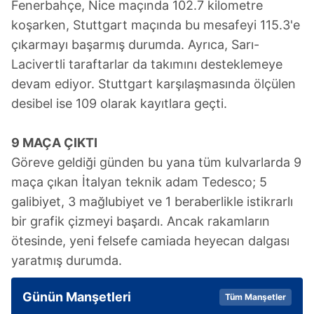
gösterilmeyecektir."
Fenerbahçe, Nice maçında 102.7 kilometre
koşarken, Stuttgart maçında bu mesafeyi 115.3'e
Sizlere daha iyi bir hizmet sunabilmek için İnternet
çıkarmayı başarmış durumda. Ayrıca, Sarı-
Sitemizde kendimize ve üçüncü kişilere ait çerezler
Lacivertli taraftarlar da takımını desteklemeye
kullanılmaktadır. Bu çerezler vasıtasıyla çeşitli kişisel
devam ediyor. Stuttgart karşılaşmasında ölçülen
verileriniz işlenmekte olup gerekli olan çerezler bilgi
desibel ise 109 olarak kayıtlara geçti.
toplumu hizmetlerinin sunulması amacıyla
kullanılmaktadır. Diğer çerezler, sitemizin daha işlevsel
kılınması ve kişiselleştirilmesi ve sizlere yönelik
9 MAÇA ÇIKTI
reklam/pazarlama faaliyetlerinin yapılması, amaçlarıyla
Göreve geldiği günden bu yana tüm kulvarlarda 9
sınırlı olarak açık rızanız dahilinde kullanılacaktır.
maça çıkan İtalyan teknik adam Tedesco; 5
galibiyet, 3 mağlubiyet ve 1 beraberlikle istikrarlı
Çerezlere ilişkin tercihlerinizi aşağıda yer alan panel
bir grafik çizmeyi başardı. Ancak rakamların
vasıtasıyla belirleyebilirsiniz. Çerezlere ilişkin detaylı bilgi
için Ayarlar butonuna tıklayabilir,
Çerez Bilgilendirme
ötesinde, yeni felsefe camiada heyecan dalgası
Metnimizi
ziyaret edebilirsiniz.
yaratmış durumda.
6698 sayılı Kişisel Verilerin Korunması Kanunu uyarınca
Günün Manşetleri
Tüm Manşetler
hazırlanmış Aydınlatma Metnimizi okumak ve sitemizde