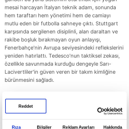
mesai harcayan İtalyan teknik adam, sonunda
hem taraftarı hem yönetimi hem de camiayı
mutlu eden bir futbolla sahneye çıktı. Stuttgart
karşısında sergilenen disiplinli, alan daraltan ve
rakibe boşluk bırakmayan oyun anlayışı,
Fenerbahçe'nin Avrupa seviyesindeki reflekslerini
yeniden hatırlattı. Tedesco'nun taktiksel zekası,
özellikle savunmada kurduğu dengeyle Sarı-
Lacivertliler'in güven veren bir takım kimliğine
bürünmesini sağladı.
TAKIMA ÖZGÜVEN DEPOLADI
BU durum İtalyan hocanın kredisini artırırken,
Reddet
medyadaki eleştirileri de dindirdi. Süper Lig'de de
Karagümrük galibiyetiyle moral depolayan
Rıza
Bilgiler
Reklam Ayarları
Hakkında
Fenerbahçe, Tedesco yönetiminde yakaladığı