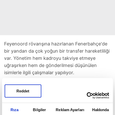
Feyenoord rövanşına hazırlanan Fenerbahçe'de
bir yandan da çok yoğun bir transfer hareketliliği
var. Yönetim hem kadroyu takviye etmeye
uğraşırken hem de gönderilmesi düşünülen
isimlerle ilgili çalışmalar yapılıyor.
Mourinho'nun takımda istemediği 3 yabancı
stoper Diego Carlos, Djiku ve Rodrigo Becao
Reddet
konusunda henüz net bir adım atılamadı. Eğer bu
futbolcudan çıkış yapılabilirse Sarı-Lacivertliler
Rıza
Bilgiler
Reklam Ayarları
Hakkında
Merih Demiral'la ilgili planlar yaptığı belirtiliyor.