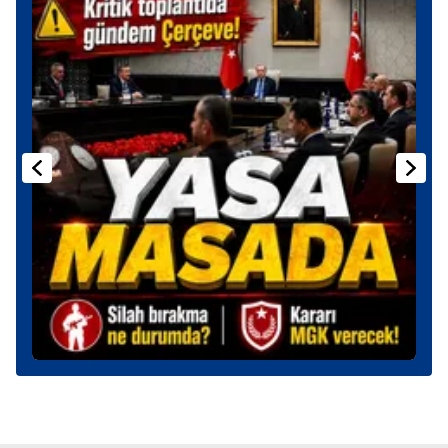
Sizlere daha iyi bir hizmet sunabilmek için İnternet
Sitemizde kendimize ve üçüncü kişilere ait çerezler
kullanılmaktadır. Bu çerezler vasıtasıyla çeşitli kişisel
verileriniz işlenmekte olup gerekli olan çerezler bilgi
toplumu hizmetlerinin sunulması amacıyla
kullanılmaktadır. Diğer çerezler, sitemizin daha işlevsel
kılınması ve kişiselleştirilmesi ve sizlere yönelik
reklam/pazarlama faaliyetlerinin yapılması, amaçlarıyla
sınırlı olarak açık rızanız dahilinde kullanılacaktır.
Çerezlere ilişkin tercihlerinizi aşağıda yer alan panel
vasıtasıyla belirleyebilirsiniz. Çerezlere ilişkin detaylı bilgi
için Ayarlar butonuna tıklayabilir,
Çerez Bilgilendirme
Metnimizi
ziyaret edebilirsiniz.
6698 sayılı Kişisel Verilerin Korunması Kanunu uyarınca
hazırlanmış Aydınlatma Metnimizi okumak ve sitemizde
ilgili mevzuata uygun olarak kullanılan çerezlerle ilgili bilgi