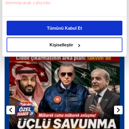
TAKVİM UYGULAMASINI İNDİRMEK İÇİN
tanımlayarak çalışırlar.
TIKLAYIN
Bu çerezlere izin vermeniz halinde sizlere özel
kişiselleştirilmiş reklamlar sunabilir, sayfalarımızda sizlere
Tümünü Kabul Et
daha iyi reklam deneyimi yaşatabiliriz. Bunu yaparken
amacımızın size daha iyi bir reklam deneyimi sunmak
olduğunu ve sizlere en iyi içerikleri sunabilmek adına
Kişiselleştir
Günün Manşetleri
Tüm Manşetler
elimizden gelen çabayı gösterdiğimizi ve bu noktada,
reklamların maliyetlerimizi karşılamak noktasında tek gelir
kalemimiz olduğunu sizlere hatırlatmak isteriz.
Her halükârda, kullanıcılar, bu çerezlere izin vermedikleri
takdirde, kullanıcılara hedefli reklamlar
gösterilmeyecektir."
Sizlere daha iyi bir hizmet sunabilmek için İnternet
Sitemizde kendimize ve üçüncü kişilere ait çerezler
kullanılmaktadır. Bu çerezler vasıtasıyla çeşitli kişisel
verileriniz işlenmekte olup gerekli olan çerezler bilgi