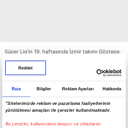
Süper Lig'in 19. haftasında İzmir takımı Göztepe,
sahasında İstanbul ekibi Kasımpaşa'yı konuk
edecek. Gürsel Aksel Stadı'ndaki mücadele bugün
Reddet
saat 20.00'de başlayacak. Karşılaşmayı hakem
hakem Ümit Öztürk yönetecek.
Rıza
Bilgiler
Reklam Ayarları
Hakkında
"Sitelerimizde reklam ve pazarlama faaliyetlerinin
yürütülmesi amaçları ile çerezler kullanılmaktadır.
Bu çerezler, kullanıcıların tarayıcı ve cihazlarını