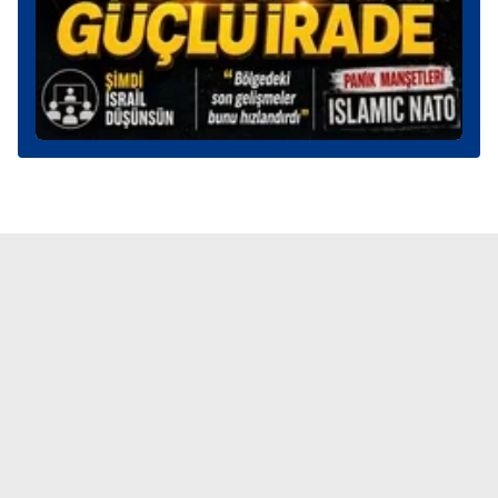
toplumu hizmetlerinin sunulması amacıyla
kullanılmaktadır. Diğer çerezler, sitemizin daha işlevsel
kılınması ve kişiselleştirilmesi ve sizlere yönelik
reklam/pazarlama faaliyetlerinin yapılması, amaçlarıyla
sınırlı olarak açık rızanız dahilinde kullanılacaktır.
Çerezlere ilişkin tercihlerinizi aşağıda yer alan panel
vasıtasıyla belirleyebilirsiniz. Çerezlere ilişkin detaylı bilgi
için Ayarlar butonuna tıklayabilir,
Çerez Bilgilendirme
Metnimizi
ziyaret edebilirsiniz.
6698 sayılı Kişisel Verilerin Korunması Kanunu uyarınca
hazırlanmış Aydınlatma Metnimizi okumak ve sitemizde
ilgili mevzuata uygun olarak kullanılan çerezlerle ilgili bilgi
almak için lütfen
tıklayınız
.