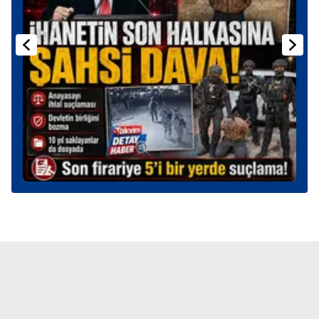
Sitemizde kendimize ve üçüncü kişilere ait çerezler
kullanılmaktadır. Bu çerezler vasıtasıyla çeşitli kişisel
verileriniz işlenmekte olup gerekli olan çerezler bilgi
toplumu hizmetlerinin sunulması amacıyla
kullanılmaktadır. Diğer çerezler, sitemizin daha işlevsel
kılınması ve kişiselleştirilmesi ve sizlere yönelik
reklam/pazarlama faaliyetlerinin yapılması, amaçlarıyla
sınırlı olarak açık rızanız dahilinde kullanılacaktır.
Çerezlere ilişkin tercihlerinizi aşağıda yer alan panel
vasıtasıyla belirleyebilirsiniz. Çerezlere ilişkin detaylı bilgi
için Ayarlar butonuna tıklayabilir,
Çerez Bilgilendirme
Metnimizi
ziyaret edebilirsiniz.
6698 sayılı Kişisel Verilerin Korunması Kanunu uyarınca
hazırlanmış Aydınlatma Metnimizi okumak ve sitemizde
ilgili mevzuata uygun olarak kullanılan çerezlerle ilgili bilgi
almak için lütfen
tıklayınız
.