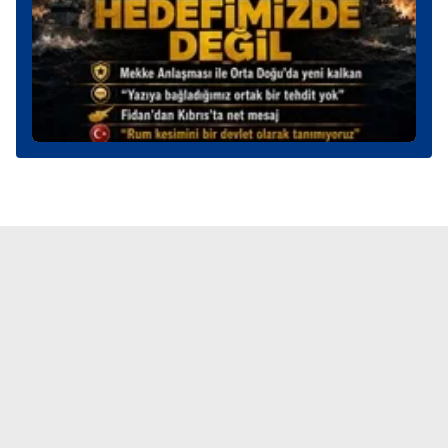
Metnimizi
ziyaret edebilirsiniz.
6698 sayılı Kişisel Verilerin Korunması Kanunu uyarınca
hazırlanmış Aydınlatma Metnimizi okumak ve sitemizde
ilgili mevzuata uygun olarak kullanılan çerezlerle ilgili bilgi
almak için lütfen
tıklayınız
.