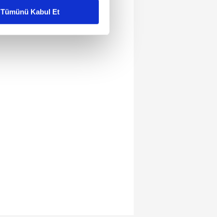
Tümünü Kabul Et
ar gösterilmeyecektir."
çerezler kullanılmaktadır. Bu
u hizmetlerinin sunulması
i ve sizlere yönelik
nılacaktır.
kin detaylı bilgi için Ayarlar
ak ve sitemizde ilgili