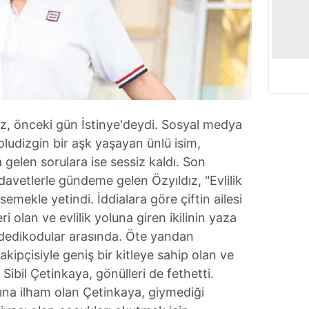
z, önceki gün İstinye'deydi. Sosyal medya
oludizgin bir aşk yaşayan ünlü isim,
 gelen sorulara ise sessiz kaldı. Son
 davetlerle gündeme gelen Özyıldız, "Evlilik
emekle yetindi. İddialara göre çiftin ailesi
leri olan ve evlilik yoluna giren ikilinin yaza
 dedikodular arasında. Öte yandan
kipçisiyle geniş bir kitleye sahip olan ve
Sibil Çetinkaya, gönülleri de fethetti.
dına ilham olan Çetinkaya, giymediği