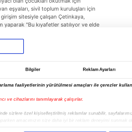
tiyacı olan çocukları okutmak için
an eşyaları, sivil toplum kuruluşları için
girişim sitesiyle çalışan Çetinkaya,
m yaparak "Bu kıyafetler satılıyor ve elde
n direkt çocuklara gidiyor" ifadelerini
UYGULAMASINI İNDİRMEK İÇİN TIKLAYIN
Bilgiler
Reklam Ayarları
rlama faaliyetlerinin yürütülmesi amaçları ile çerezler kullan
Tüm Manşetler
yıcı ve cihazlarını tanımlayarak çalışırlar.
de sizlere özel kişiselleştirilmiş reklamlar sunabilir, sayfalarım
aparken amacımızın size daha iyi bir reklam deneyimi sunmak ol
imizden gelen çabayı gösterdiğimizi ve bu noktada, reklamların ma