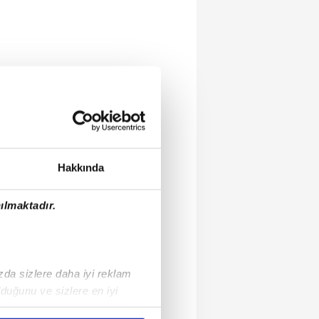
Hakkında
ılmaktadır.
ızda sizlere daha iyi reklam
duğunu ve sizlere en iyi
liyetlerimizi karşılamak