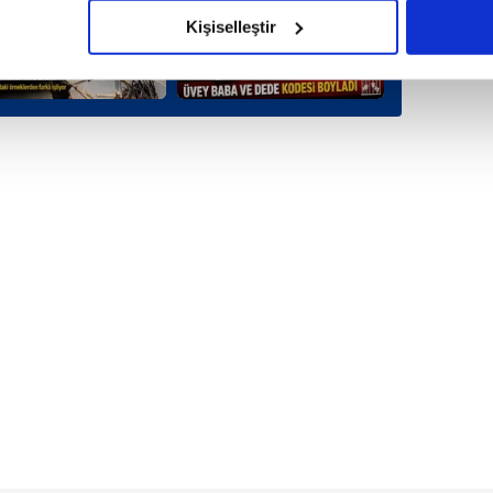
olduğunu sizlere hatırlatmak isteriz.
Kişiselleştir
çerezlere izin vermedikleri takdirde, kullanıcılara hedefli reklaml
abilmek için İnternet Sitemizde kendimize ve üçüncü kişilere ait 
isel verileriniz işlenmekte olup gerekli olan çerezler bilgi toplum
 çerezler, sitemizin daha işlevsel kılınması ve kişiselleştirilmes
 yapılması, amaçlarıyla sınırlı olarak açık rızanız dahilinde kulla
aşağıda yer alan panel vasıtasıyla belirleyebilirsiniz. Çerezlere iliş
lgilendirme Metnimizi
ziyaret edebilirsiniz.
Korunması Kanunu uyarınca hazırlanmış Aydınlatma Metnimizi okum
 çerezlerle ilgili bilgi almak için lütfen
tıklayınız
.