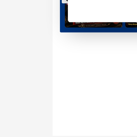
noktasında tek gelir kalemimiz 
Her halükârda, kullanıcılar, bu 
Sizlere daha iyi bir hizmet sun
çerezler vasıtasıyla çeşitli kiş
amacıyla kullanılmaktadır. Diğer
reklam/pazarlama faaliyetlerinin
Çerezlere ilişkin tercihlerinizi 
butonuna tıklayabilir,
Çerez Bi
6698 sayılı Kişisel Verilerin 
mevzuata uygun olarak kullanılan