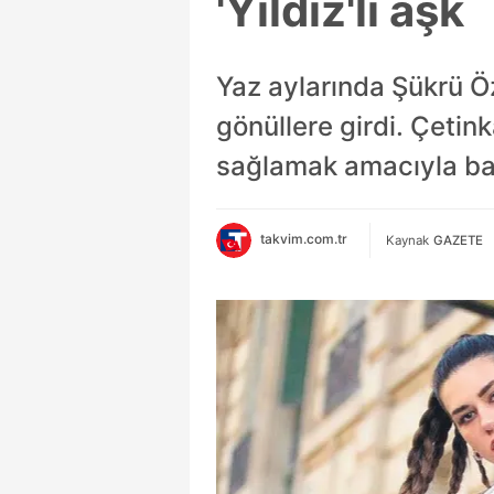
'Yıldız'lı aşk
Yaz aylarında Şükrü Ö
gönüllere girdi. Çetin
sağlamak amacıyla bağ
takvim.com.tr
Kaynak
GAZETE