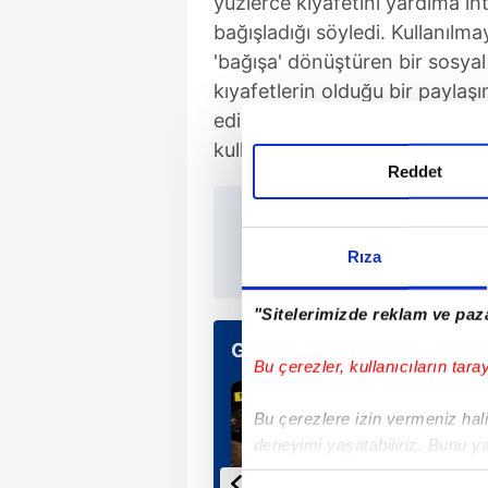
yüzlerce kıyafetini yardıma ih
bağışladığı söyledi. Kullanılmay
'bağışa' dönüştüren bir sosyal 
kıyafetlerin olduğu bir paylaşı
edilen gelir hiçbir kar gütmede
kullandı.
Reddet
TAKVİM 
Rıza
"Sitelerimizde reklam ve paza
Günün Manşetleri
Bu çerezler, kullanıcıların tara
Bu çerezlere izin vermeniz halin
deneyimi yaşatabiliriz. Bunu y
içerikleri sunabilmek adına el