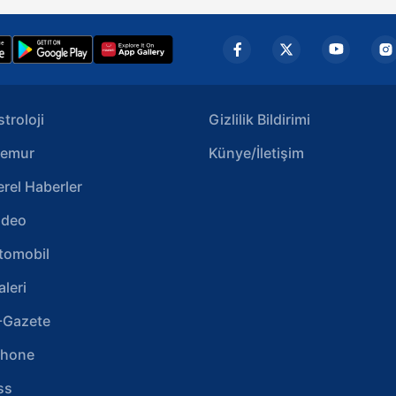
stroloji
Gizlilik Bildirimi
emur
Künye/İletişim
erel Haberler
ideo
tomobil
aleri
-Gazete
phone
ss