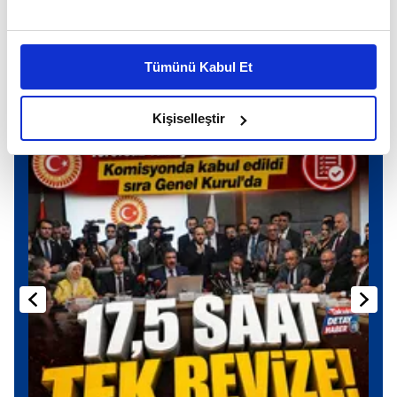
Bu çerezlere izin vermeniz halinde sizlere özel
kişiselleştirilmiş reklamlar sunabilir, sayfalarımızda sizlere
Tümünü Kabul Et
daha iyi reklam deneyimi yaşatabiliriz. Bunu yaparken
amacımızın size daha iyi bir reklam deneyimi sunmak
Günün Manşetleri
Tüm Manşetler
olduğunu ve sizlere en iyi içerikleri sunabilmek adına
Kişiselleştir
elimizden gelen çabayı gösterdiğimizi ve bu noktada,
reklamların maliyetlerimizi karşılamak noktasında tek gelir
kalemimiz olduğunu sizlere hatırlatmak isteriz.
Her halükârda, kullanıcılar, bu çerezlere izin vermedikleri
takdirde, kullanıcılara hedefli reklamlar
gösterilmeyecektir."
Sizlere daha iyi bir hizmet sunabilmek için İnternet
Sitemizde kendimize ve üçüncü kişilere ait çerezler
kullanılmaktadır. Bu çerezler vasıtasıyla çeşitli kişisel
verileriniz işlenmekte olup gerekli olan çerezler bilgi
toplumu hizmetlerinin sunulması amacıyla