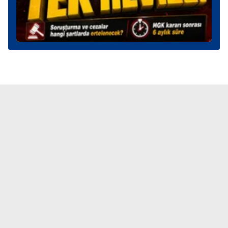
kullanılmaktadır. Diğer çerezler, sitemizin daha işlevsel
kılınması ve kişiselleştirilmesi ve sizlere yönelik
reklam/pazarlama faaliyetlerinin yapılması, amaçlarıyla
sınırlı olarak açık rızanız dahilinde kullanılacaktır.
Çerezlere ilişkin tercihlerinizi aşağıda yer alan panel
vasıtasıyla belirleyebilirsiniz. Çerezlere ilişkin detaylı bilgi
için Ayarlar butonuna tıklayabilir,
Çerez Bilgilendirme
Metnimizi
ziyaret edebilirsiniz.
6698 sayılı Kişisel Verilerin Korunması Kanunu uyarınca
hazırlanmış Aydınlatma Metnimizi okumak ve sitemizde
ilgili mevzuata uygun olarak kullanılan çerezlerle ilgili bilgi
almak için lütfen
tıklayınız
.