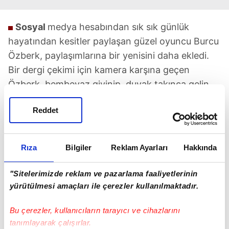
Sosyal
medya hesabından sık sık günlük
hayatından kesitler paylaşan güzel oyuncu Burcu
Özberk, paylaşımlarına bir yenisini daha ekledi.
Bir dergi çekimi için kamera karşına geçen
Özberk, bembeyaz giyinip, duvak takınca gelin
gibi oldu. Beyaz çorabı ve beyaz eteğicrop
Reddet
benzeri üstüyle poz veren ünlü güzel oyuncuya
yorum yağdı.
Rıza
Bilgiler
Reklam Ayarları
Hakkında
"Sitelerimizde reklam ve pazarlama faaliyetlerinin
yürütülmesi amaçları ile çerezler kullanılmaktadır.
Bu çerezler, kullanıcıların tarayıcı ve cihazlarını
TAKVİM UYGULAMASINI İNDİRMEK İÇİN
tanımlayarak çalışırlar.
TIKLAYIN