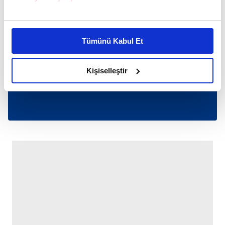
Bu çerezlere izin vermeniz halinde sizlere özel
kişiselleştirilmiş reklamlar sunabilir, sayfalarımızda sizlere
Tümünü Kabul Et
daha iyi reklam deneyimi yaşatabiliriz. Bunu yaparken
amacımızın size daha iyi bir reklam deneyimi sunmak
olduğunu ve sizlere en iyi içerikleri sunabilmek adına
Kişiselleştir
elimizden gelen çabayı gösterdiğimizi ve bu noktada,
reklamların maliyetlerimizi karşılamak noktasında tek gelir
kalemimiz olduğunu sizlere hatırlatmak isteriz.
Her halükârda, kullanıcılar, bu çerezlere izin vermedikleri
takdirde, kullanıcılara hedefli reklamlar
gösterilmeyecektir."
Sizlere daha iyi bir hizmet sunabilmek için İnternet
Sitemizde kendimize ve üçüncü kişilere ait çerezler
kullanılmaktadır. Bu çerezler vasıtasıyla çeşitli kişisel
verileriniz işlenmekte olup gerekli olan çerezler bilgi