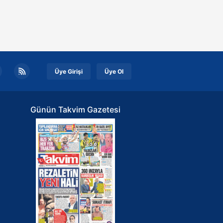
uladı: İkisinin kamera kayıtları
elimde.
Üye Girişi
Üye Ol
Günün Takvim Gazetesi