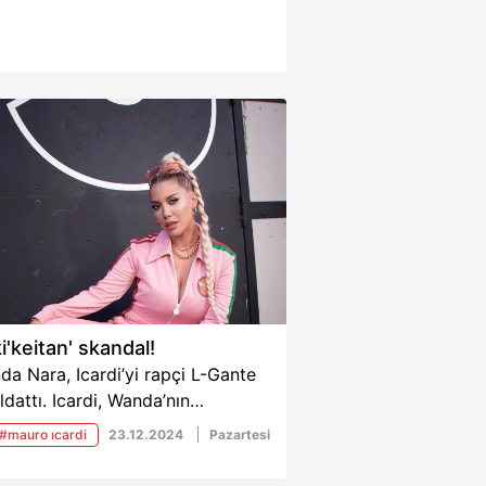
i'keitan' skandal!
a Nara, Icardi’yi rapçi L-Gante
aldattı. Icardi, Wanda’nın
disine daha önce de Sivassporlu
#mauro ıcardi
23.12.2024
Pazartesi
a ile ihanet ettiğini açıkladı. Bu
ayı Keita’nın eski eşi de