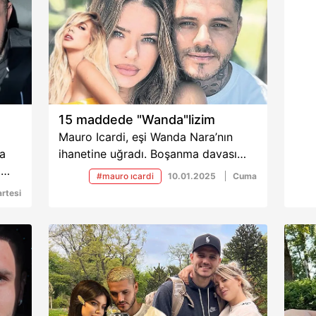
15 maddede "Wanda"lizim
Mauro Icardi, eşi Wanda Nara’nın
da
ihanetine uğradı. Boşanma davası
i
açtı. Şimdi de 15 maddede ayrılığın
#mauro ıcardi
10.01.2025
Cuma
z'de
nedenlerini sıraladı. Ayrıca yeni
rtesi
ve
sevgilisiyle kendisinin ve kızlarının
olu
fotoğraflarını yayınladı.