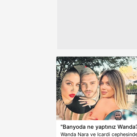
Çerezlere ilişkin tercihlerinizi 
butonuna tıklayabilir,
Çerez Bi
6698 sayılı Kişisel Verilerin 
mevzuata uygun olarak kullanılan
"Banyoda ne yaptınız Wanda
Wanda Nara ve Icardi cephesinde