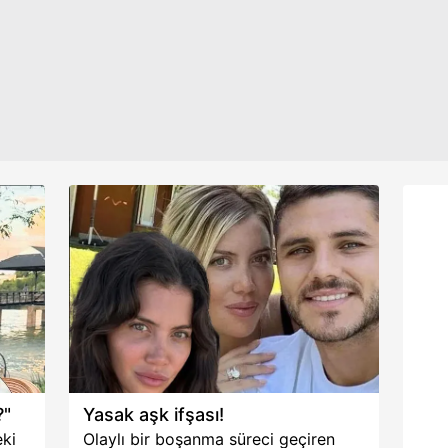
aynı duvar önünde verdikleri pozdu...
aşağıda yer alan panel vasıtasıyla belirleyebilirsiniz. Çerezlere iliş
lgilendirme Metnimizi
ziyaret edebilirsiniz.
Korunması Kanunu uyarınca hazırlanmış Aydınlatma Metnimizi okum
 çerezlerle ilgili bilgi almak için lütfen
tıklayınız
.
?"
Yasak aşk ifşası!
ki
Olaylı bir boşanma süreci geçiren