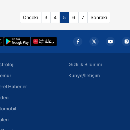
doğr
var 
Önceki
3
4
5
6
7
Sonraki
stroloji
Gizlilik Bildirimi
emur
Künye/İletişim
erel Haberler
ideo
tomobil
aleri