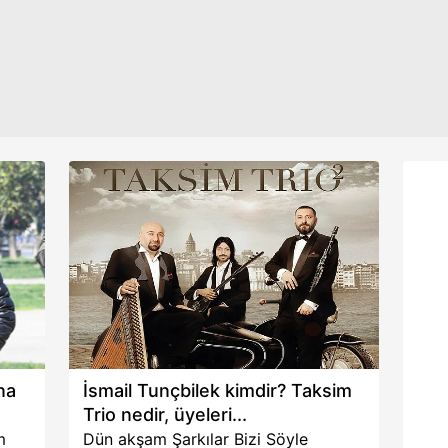
"Benim yanımda kader birliği ettiğim
aşağıda yer alan panel vasıtasıyla belirleyebilirsiniz. Çerezlere iliş
455 kişi var. İnsanlara iş imkanı
lgilendirme Metnimizi
ziyaret edebilirsiniz.
sağlamak, çalışmak, üretmek kadar
güzel bir duygu olamaz. Birikimimizi
Korunması Kanunu uyarınca hazırlanmış Aydınlatma Metnimizi okum
doğru kullanıp insanlara faydalı
 çerezlerle ilgili bilgi almak için lütfen
tıklayınız
.
olmamız lazım.'' dedi.
na
İsmail Tunçbilek kimdir? Taksim
Trio nedir, üyeleri...
m
Dün akşam Şarkılar Bizi Söyle