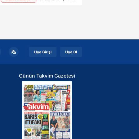
or. Depremde, İzmir’in Bayraklı
ornova ilçeleri büyük hasar
ü. Yaklaşık 15 saniye süren
etli depremde bazı binalar yerle
 oldu. Depremin merkez üssüne
n Seferihisar’da deniz taştı,
namiyi andıran korkunç
Üye Girişi
Üye Ol
ntüler ortaya çıktı. Ailesiyle
aç yıl önce İzmir'e yerleşen
ıcı İzzet Yıldızhan, Seferihisar
Günün Takvim Gazetesi
larında meydana gelen 6.9'luk
em sonrası ailesinin sağlık
umu hakkında açıklama yaptı.