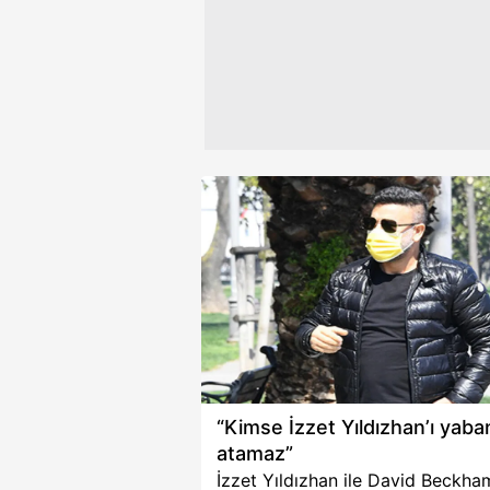
Çerezlere ilişkin tercihlerinizi 
butonuna tıklayabilir,
Çerez Bi
6698 sayılı Kişisel Verilerin 
mevzuata uygun olarak kullanılan
“Kimse İzzet Yıldızhan’ı yaba
atamaz”
İzzet Yıldızhan ile David Beckha