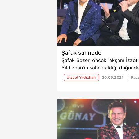
Şafak sahnede
Şafak Sezer, önceki akşam İzzet
Yıldızhan'ın sahne aldığı düğünd
uzun hava okudu. İşte haberin
#İzzet Yıldızhan
20.09.2021
Paza
detayları ve 20 Eylül tarihli Takv
Gazetesi'nden derlediğimiz maga
haberleri...