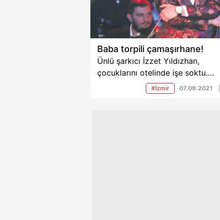
Baba torpili çamaşırhane!
Ünlü şarkıcı İzzet Yıldızhan,
çocuklarını otelinde işe soktu.
“Hayatın zorluklarını görsünler” 
#İzmir
07.09.2021
İzzet Yıldızhan , iki oğlunu
çamaşırhanede çalıştırdı