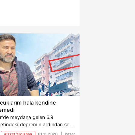
cuklarım hala kendine
emedi"
ir'de meydana gelen 6.9
detindeki depremin ardından son
ika haberleri gelmeye devam
#İzzet Yıldızhan
01.11.2020
Pazar