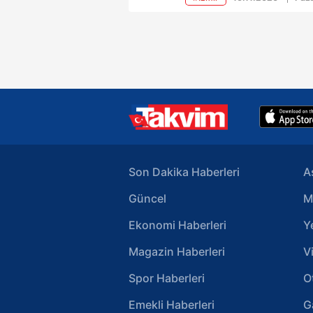
günlüğüne işleri nedeniyle İstanbu
geldi.Giyim tarzıyla dikkat çeken
Yıldızhan, gazetecilerin sorularını
yanıtladı.Bayraklı’da yıkılan binan
yanında bulunan ofisinin yıkım
kararının çıktığını söyleyen şarkıc
“Ofisimizin bulunduğu binada bü
hasar aldı, alacaklarımızı ofisten
aldık, sonrasında orası da yıkılac
diye konuştu.
Son Dakika Haberleri
A
Güncel
M
Ekonomi Haberleri
Y
Magazin Haberleri
V
Spor Haberleri
O
Emekli Haberleri
G