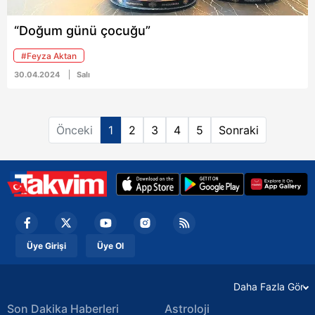
yağmuruna tutuldu. İşte
Özcan Deniz ve eşinin o
“Doğum günü çocuğu”
fotoğrafları...
#Feyza Aktan
30.04.2024
Salı
Önceki
1
2
3
4
5
Sonraki
Üye Girişi
Üye Ol
Daha Fazla Gör
Son Dakika Haberleri
Astroloji