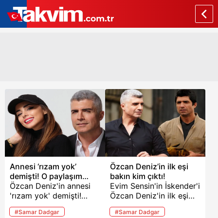
Annesi ‘rızam yok’
Özcan Deniz’in ilk eşi
demişti! O paylaşım
bakın kim çıktı!
‘düğün yakın’ dedirtti
Özcan Deniz'in annesi
Evim Sensin'in İskender'i
'rızam yok' demişti!
Özcan Deniz'in ilk eşi
Oğlu Kuzey'in annesi
bakın kim çıktı! 2012
#Samar Dadgar
#Samar Dadgar
Feyza Aktan'la 15 aylık
yılında vizyona giren