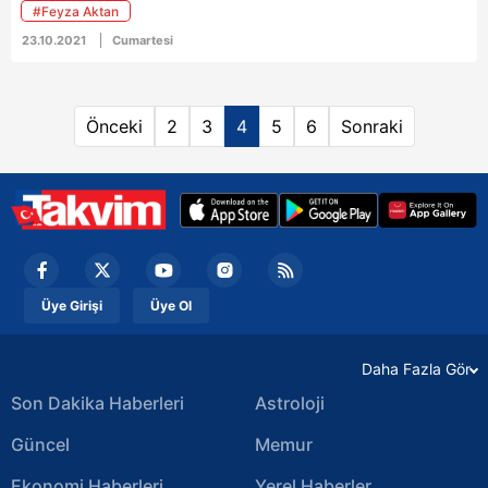
#Feyza Aktan
yılında boşandığı Aktan'a 3 yaşındaki oğlu için açtığı
23.10.2021
Cumartesi
velayet davasının 4. duruşması dün görüldü.
Önceki
2
3
4
5
6
Sonraki
Üye Girişi
Üye Ol
Daha Fazla Gör
Son Dakika Haberleri
Astroloji
Güncel
Memur
Ekonomi Haberleri
Yerel Haberler