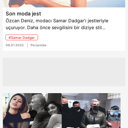
Son moda jest
Özcan Deniz, modacı Samar Dadgar’ı jestleriyle
uçuruyor. Daha önce sevgilisini bir diziye stil
danışmanı yaptıran Deniz, şimdi de aşkının moda
#Samar Dadgar
markası için düğmeye bastı. Ofis tutup ekip oluşturan
06.01.2022
Perşembe
şarkıcı, kesenin ağzını açtı.