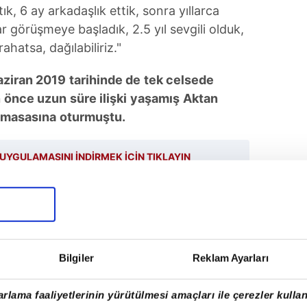
ık, 6 ay arkadaşlık ettik, sonra yıllarca
r görüşmeye başladık, 2.5 yıl sevgili olduk,
rahatsa, dağılabiliriz."
aziran 2019
tarihinde de
tek celsede
n
önce uzun
süre ilişki
yaşamış
Aktan
masasına
oturmuştu.
UYGULAMASINI İNDİRMEK İÇİN TIKLAYIN
r Dadgar
Bilgiler
Reklam Ayarları
SONRAKİ HABER
Türkiye'de soyadı hangisi olan
rlama faaliyetlerinin yürütülmesi amaçları ile çerezler kullan
kişi sayısı daha fazladır?