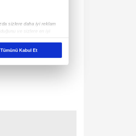
ızda sizlere daha iyi reklam
duğunu ve sizlere en iyi
liyetlerimizi karşılamak
Tümünü Kabul Et
ar gösterilmeyecektir."
çerezler kullanılmaktadır. Bu
u hizmetlerinin sunulması
i ve sizlere yönelik
nılacaktır.
kin detaylı bilgi için Ayarlar
ak ve sitemizde ilgili