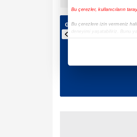
daha ağırdır?
Bu çerezler, kullanıcıların tara
Bu çerezlere izin vermeniz halin
Günün Manşetleri
deneyimi yaşatabiliriz. Bunu y
içerikleri sunabilmek adına el
noktasında tek gelir kalemimiz 
Her halükârda, kullanıcılar, bu 
Sizlere daha iyi bir hizmet sun
çerezler vasıtasıyla çeşitli kiş
amacıyla kullanılmaktadır. Diğer
reklam/pazarlama faaliyetlerinin
Çerezlere ilişkin tercihlerinizi 
butonuna tıklayabilir,
Çerez Bi
6698 sayılı Kişisel Verilerin 