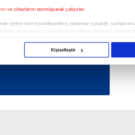
yıcı ve cihazlarını tanımlayarak çalışırlar.
de sizlere özel kişiselleştirilmiş reklamlar sunabilir, sayfalarım
Tüm Manşetler
aparken amacımızın size daha iyi bir reklam deneyimi sunmak ol
imizden gelen çabayı gösterdiğimizi ve bu noktada, reklamların ma
olduğunu sizlere hatırlatmak isteriz.
Kişiselleştir
çerezlere izin vermedikleri takdirde, kullanıcılara hedefli reklaml
abilmek için İnternet Sitemizde kendimize ve üçüncü kişilere ait 
isel verileriniz işlenmekte olup gerekli olan çerezler bilgi toplum
 çerezler, sitemizin daha işlevsel kılınması ve kişiselleştirilmes
 yapılması, amaçlarıyla sınırlı olarak açık rızanız dahilinde kulla
aşağıda yer alan panel vasıtasıyla belirleyebilirsiniz. Çerezlere iliş
lgilendirme Metnimizi
ziyaret edebilirsiniz.
Korunması Kanunu uyarınca hazırlanmış Aydınlatma Metnimizi okum