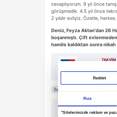
cevaplıyorum. 9 yıl önce tanışt
görüşmedik. 4.5 yıl önce tekra
2 yıldır evliyiz. Özetle, herkes 
Deniz, Feyza
Aktan'dan 26
H
boşanmıştı.
Çift
evlenmede
hamile
kaldıktan
sonra nikah
TAKVİM 
Reddet
Özcan Deniz
Feyza Aktan
Sama
Rıza
ÖNCEKİ HABER
Genetik olarak normal ve
"Sitelerimizde reklam ve paza
sağlıklı bir insanda hangi organ