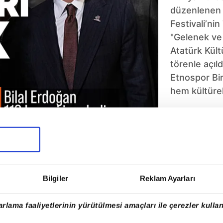
düzenlenen 
Festivali’nin
"Gelenek ve 
Atatürk Kül
törenle açıl
Etnospor Bir
hem kültüre
yaptı hem d
kaybeden ba
5
6
7
8
9
10
Bilgiler
Reklam Ayarları
rlama faaliyetlerinin yürütülmesi amaçları ile çerezler kullan