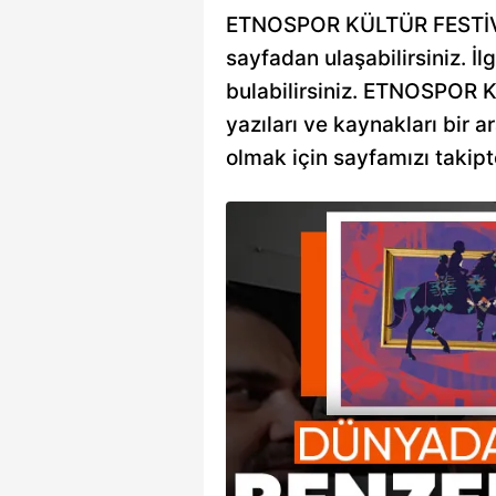
ETNOSPOR KÜLTÜR FESTİVALİ i
sayfadan ulaşabilirsiniz. İlg
bulabilirsiniz. ETNOSPOR KÜ
yazıları ve kaynakları bir 
olmak için sayfamızı takipt
r Kültür
de bir ilk: Aile
r Festivali'nde bu yıl 22-