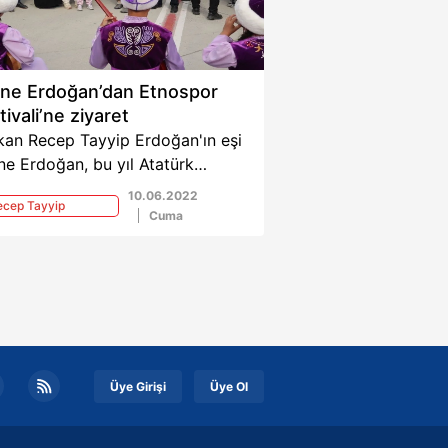
ne Erdoğan’dan Etnospor
tivali’ne ziyaret
kan Recep Tayyip Erdoğan'ın eşi
e Erdoğan, bu yıl Atatürk
limanı'nda 5.'si gerçekleştirilen
10.06.2022
cep Tayyip
spor Kültür Festivali'ne ziyarette
Cuma
doğan
ndu. Etkinlik alanlarını gezen
oğan 20 ülkenin yöresel
etleri, hediyelik eşyaları,
fetlerinin sergilendiği "Evrensel
etler" standını gezdi.
Üye Girişi
Üye Ol