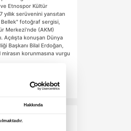
ve Etnospor Kültür
 7 yıllık serüvenini yansıtan
Bellek" fotoğraf sergisi,
tür Merkezi’nde (AKM)
dı. Açılışta konuşan Dünya
liği Başkanı Bilal Erdoğan,
l mirasın korunmasına vurgu
e Gazze'de hayatını
sın mensuplarını andı.
Hakkında
ılmaktadır.