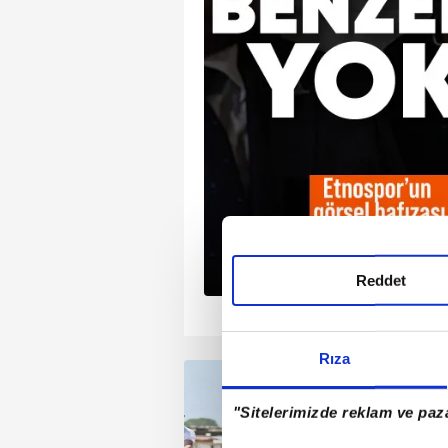
rinde gerçekleşecek.
2025 yılını 'Aile Yılı'
i sebebiyle festivalde
ı' kurulacak.
 sorularını yanıtlayan
 Konfederasyonu
oğan, Aile Obası
ı da verdi. Erdoğan,
a mesela Aile
u sene özelinde yaptığı
Reddet
bu seneden ileriye
1
2
3
4
acağı bazı işte
e, çocuklara yönelik ne
Rıza
unlar da kamuoyuyla
ılmış olacak" dedi.
"Sitelerimizde reklam ve paza