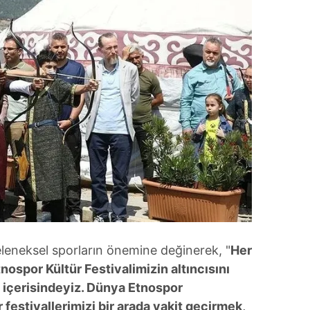
 çerezlerle ilgili bilgi almak için lütfen
tıklayınız
.
leneksel sporların önemine değinerek, "
Her
nospor Kültür Festivalimizin altıncısını
 içerisindeyiz. Dünya Etnospor
festivallerimizi bir arada vakit geçirmek,