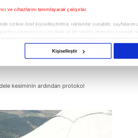
yıcı ve cihazlarını tanımlayarak çalışırlar.
de sizlere özel kişiselleştirilmiş reklamlar sunabilir, sayfalarım
aparken amacımızın size daha iyi bir reklam deneyimi sunmak ol
imizden gelen çabayı gösterdiğimizi ve bu noktada, reklamların ma
olduğunu sizlere hatırlatmak isteriz.
Kişiselleştir
çerezlere izin vermedikleri takdirde, kullanıcılara hedefli reklaml
abilmek için İnternet Sitemizde kendimize ve üçüncü kişilere ait 
isel verileriniz işlenmekte olup gerekli olan çerezler bilgi toplum
dele kesiminin ardından protokol
 çerezler, sitemizin daha işlevsel kılınması ve kişiselleştirilmes
 yapılması, amaçlarıyla sınırlı olarak açık rızanız dahilinde kulla
aşağıda yer alan panel vasıtasıyla belirleyebilirsiniz. Çerezlere iliş
lgilendirme Metnimizi
ziyaret edebilirsiniz.
Korunması Kanunu uyarınca hazırlanmış Aydınlatma Metnimizi okum