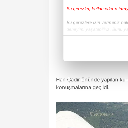
Bu çerezler, kullanıcıların tara
Bu çerezlere izin vermeniz halin
deneyimi yaşatabiliriz. Bunu y
içerikleri sunabilmek adına el
noktasında tek gelir kalemimiz 
Her halükârda, kullanıcılar, bu 
Sizlere daha iyi bir hizmet sun
çerezler vasıtasıyla çeşitli kiş
Han Çadır önünde yapılan kur
amacıyla kullanılmaktadır. Diğer
konuşmalarına geçildi.
reklam/pazarlama faaliyetlerinin
Çerezlere ilişkin tercihlerinizi 
butonuna tıklayabilir,
Çerez Bi
6698 sayılı Kişisel Verilerin 