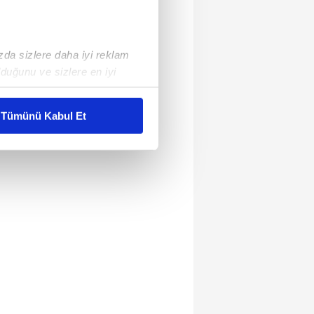
ızda sizlere daha iyi reklam
duğunu ve sizlere en iyi
liyetlerimizi karşılamak
Tümünü Kabul Et
ar gösterilmeyecektir."
çerezler kullanılmaktadır. Bu
u hizmetlerinin sunulması
i ve sizlere yönelik
nılacaktır.
kin detaylı bilgi için Ayarlar
ak ve sitemizde ilgili