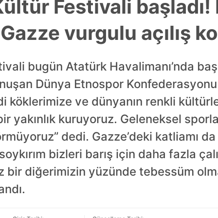
ültür Festivali başladı! 
Gazze vurgulu açılış k
tivali bugün Atatürk Havalimanı’nda baş
 konuşan Dünya Etnospor Konfederasyonu 
 köklerimize ve dünyanın renkli kültürle
bir yakınlık kuruyoruz. Geleneksel sporla
örmüyoruz” dedi. Gazze’deki katliamı da
i soykırım bizleri barış için daha fazla 
iz bir diğerimizin yüzünde tebessüm olm
landı.