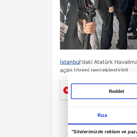
İstanbul
'daki Atatürk Havalim
açılış töreni gerçekleştirildi.
Gazze vurgulu açılış 
Reddet
Rıza
"Sitelerimizde reklam ve paza