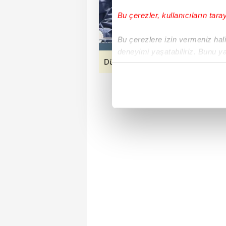
Bu çerezler, kullanıcıların tara
Bu çerezlere izin vermeniz halin
deneyimi yaşatabiliriz. Bunu y
Dünya Etnospor Konfederasyonu B
içerikleri sunabilmek adına el
noktasında tek gelir kalemimiz 
Her halükârda, kullanıcılar, bu 
Sizlere daha iyi bir hizmet sun
çerezler vasıtasıyla çeşitli kiş
amacıyla kullanılmaktadır. Diğer
reklam/pazarlama faaliyetlerinin
Çerezlere ilişkin tercihlerinizi 
butonuna tıklayabilir,
Çerez Bi
6698 sayılı Kişisel Verilerin 