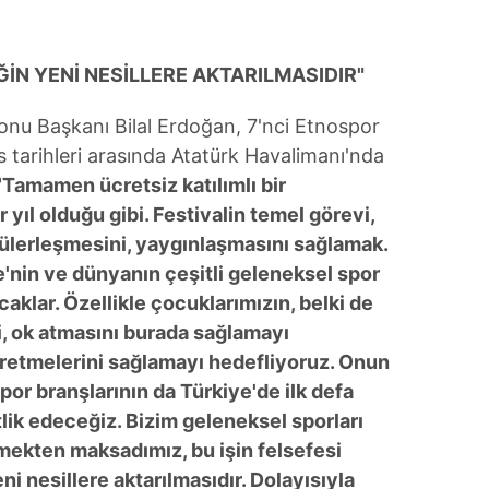
 çerezlerle ilgili bilgi almak için lütfen
tıklayınız
.
EĞİN YENİ NESİLLERE AKTARILMASIDIR"
u Başkanı Bilal Erdoğan, 7'nci Etnospor
s tarihleri arasında Atatürk Havalimanı'nda
"
Tamamen ücretsiz katılımlı bir
yıl olduğu gibi. Festivalin temel görevi,
ülerleşmesini, yaygınlaşmasını sağlamak.
e'nin ve dünyanın çeşitli geleneksel spor
acaklar. Özellikle çocuklarımızın, belki de
i, ok atmasını burada sağlamayı
yretmelerini sağlamayı hedefliyoruz. Onun
por branşlarının da Türkiye'de ilk defa
tlik edeceğiz. Bizim geleneksel sporları
mekten maksadımız, bu işin felsefesi
i nesillere aktarılmasıdır. Dolayısıyla