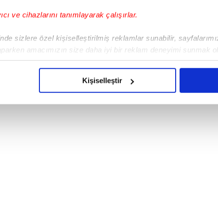
yıcı ve cihazlarını tanımlayarak çalışırlar.
de sizlere özel kişiselleştirilmiş reklamlar sunabilir, sayfalarım
aparken amacımızın size daha iyi bir reklam deneyimi sunmak ol
aşkanı Bilal Erdoğan (DHA)
imizden gelen çabayı gösterdiğimizi ve bu noktada, reklamların ma
olduğunu sizlere hatırlatmak isteriz.
Kişiselleştir
çerezlere izin vermedikleri takdirde, kullanıcılara hedefli reklaml
abilmek için İnternet Sitemizde kendimize ve üçüncü kişilere ait 
isel verileriniz işlenmekte olup gerekli olan çerezler bilgi toplum
 çerezler, sitemizin daha işlevsel kılınması ve kişiselleştirilmes
 yapılması, amaçlarıyla sınırlı olarak açık rızanız dahilinde kulla
aşağıda yer alan panel vasıtasıyla belirleyebilirsiniz. Çerezlere iliş
lgilendirme Metnimizi
ziyaret edebilirsiniz.
Korunması Kanunu uyarınca hazırlanmış Aydınlatma Metnimizi okum