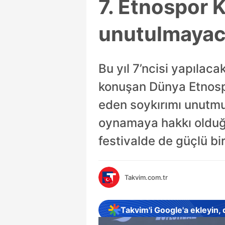
7. Etnospor 
unutulmaya
Bu yıl 7’ncisi yapılaca
konuşan Dünya Etnosp
eden soykırımı unutmu
oynamaya hakkı olduğu
festivalde de güçlü bi
Takvim.com.tr
Takvim'i Google'a ekleyin,