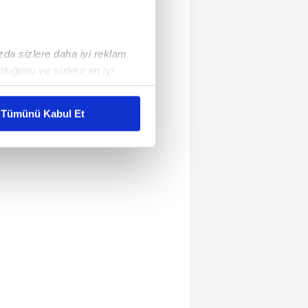
ızda sizlere daha iyi reklam
duğunu ve sizlere en iyi
liyetlerimizi karşılamak
Tümünü Kabul Et
ar gösterilmeyecektir."
çerezler kullanılmaktadır. Bu
u hizmetlerinin sunulması
i ve sizlere yönelik
nılacaktır.
kin detaylı bilgi için Ayarlar
ak ve sitemizde ilgili