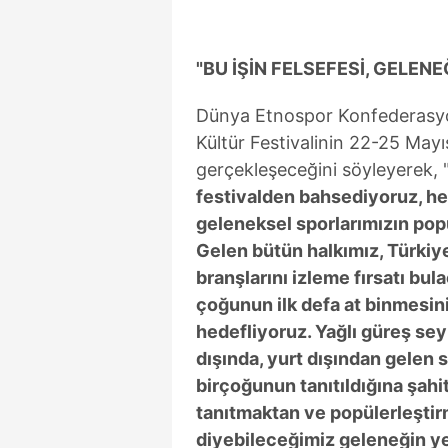
mevzuata uygun olarak kullanılan
"BU İŞİN FELSEFESİ, GELEN
Dünya Etnospor Konfederasyon
Kültür Festivalinin 22-25 Mayı
gerçekleşeceğini söyleyerek, 
festivalden bahsediyoruz, her 
geleneksel sporlarımızın pop
Gelen bütün halkımız, Türkiy
branşlarını izleme fırsatı bul
çoğunun ilk defa at binmesin
hedefliyoruz. Yağlı güreş se
dışında, yurt dışından gelen s
birçoğunun tanıtıldığına şahi
tanıtmaktan ve popülerleştir
diyebileceğimiz geleneğin yen