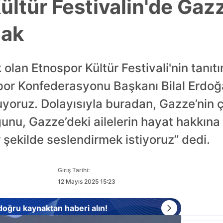
Kültür Festivalin'de Gaz
cak
k olan Etnospor Kültür Festivali'nin tanıt
or Konfederasyonu Başkanı Bilal Erdo
yoruz. Dolayısıyla buradan, Gazze’nin ç
nu, Gazze’deki ailelerin hayat hakkına 
r şekilde seslendirmek istiyoruz” dedi.
Giriş Tarihi:
12 Mayıs 2025 15:23
 doğru kaynaktan haberi alın!