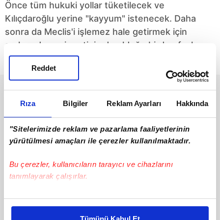
Önce tüm hukuki yollar tüketilecek ve
Kılıçdaroğlu yerine "kayyum" istenecek. Daha
sonra da Meclis'i işlemez hale getirmek için
aralarında yeni partinin de olduğu birden fazla
siyasi yapı oluşturulacak.
Reddet
Rıza
Bilgiler
Reklam Ayarları
Hakkında
"Sitelerimizde reklam ve pazarlama faaliyetlerinin
yürütülmesi amaçları ile çerezler kullanılmaktadır.
Baba dava açtı oğlu
DSİ İzmir'de kuyu
Bu çerezler, kullanıcıların tarayıcı ve cihazlarını
işsiz kaldı
gerçeğini açıkladı!
tanımlayarak çalışırlar.
İzmir’de Başkan Tugay,
Devlet Su İşleri Genel
mahalle halkı adına dava
Müdürlüğü, CHP'li İzmir
Bu çerezlere izin vermeniz halinde sizlere özel
açıp Harmandalı
Büyükşehir Belediye
#Cemil Tugay
#izmir
kişiselleştirilmiş reklamlar sunabilir, sayfalarımızda sizlere
Çöplüğü’nü kapattıran
Başkanı Cemil Tugay'ın,
Tümünü Kabul Et