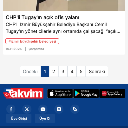
CHP'li Tugay'ın açık ofis yalanı
CHP’li İzmir Büyükşehir Belediye Başkanı Cemil
Tugay’ın yöneticilerle aynı ortamda çalışacağı “açık
ofis” uygulaması 3 katlı konağa geçişiyle kısa sürdü.
#izmir büyükşehir belediyesi
Göreve geldiğinde “makam odası olmayacak” diyerek
19.11.2025
Çarşamba
tasarruf mesajı veren Tugay, 19. yüzyıldan kalma üç
katlı tarihi Ayyıldızlı Konak’ı başkanlık ofisi olarak
kullanmaya başladı.
Önceki
1
2
3
4
5
Sonraki
Üye Girişi
Üye Ol