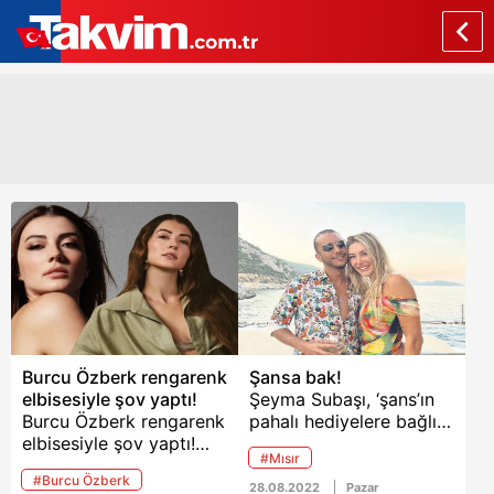
Burcu Özberk rengarenk
Şansa bak!
elbisesiyle şov yaptı!
Şeyma Subaşı, ‘şans’ın
Burcu Özberk rengarenk
pahalı hediyelere bağlı
elbisesiyle şov yaptı!
olduğunu gösterdi.
#Mısır
Güneşin Kızları ile adını
Şeyma, Mısırlı
#Burcu Özberk
geniş kitlelere duyuran
Mohammed
28.08.2022
Pazar