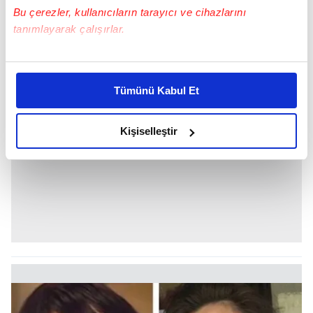
Bu çerezler, kullanıcıların tarayıcı ve cihazlarını
tanımlayarak çalışırlar.
Bu çerezlere izin vermeniz halinde sizlere özel
kişiselleştirilmiş reklamlar sunabilir, sayfalarımızda sizlere
Tümünü Kabul Et
daha iyi reklam deneyimi yaşatabiliriz. Bunu yaparken
amacımızın size daha iyi bir reklam deneyimi sunmak
olduğunu ve sizlere en iyi içerikleri sunabilmek adına
Kişiselleştir
elimizden gelen çabayı gösterdiğimizi ve bu noktada,
reklamların maliyetlerimizi karşılamak noktasında tek gelir
kalemimiz olduğunu sizlere hatırlatmak isteriz.
Her halükârda, kullanıcılar, bu çerezlere izin vermedikleri
takdirde, kullanıcılara hedefli reklamlar
gösterilmeyecektir."
Sizlere daha iyi bir hizmet sunabilmek için İnternet
Sitemizde kendimize ve üçüncü kişilere ait çerezler