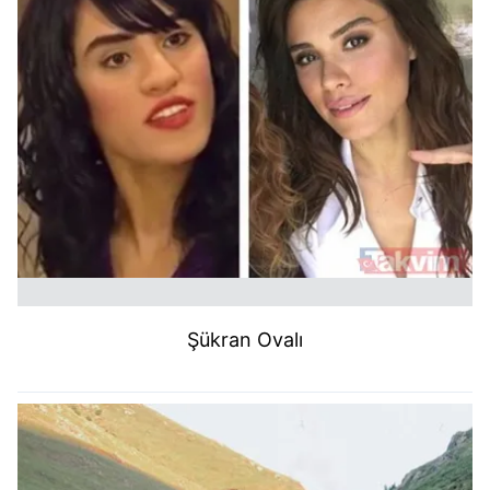
kullanılmaktadır. Bu çerezler vasıtasıyla çeşitli kişisel
verileriniz işlenmekte olup gerekli olan çerezler bilgi
toplumu hizmetlerinin sunulması amacıyla
kullanılmaktadır. Diğer çerezler, sitemizin daha işlevsel
kılınması ve kişiselleştirilmesi ve sizlere yönelik
reklam/pazarlama faaliyetlerinin yapılması, amaçlarıyla
sınırlı olarak açık rızanız dahilinde kullanılacaktır.
Çerezlere ilişkin tercihlerinizi aşağıda yer alan panel
vasıtasıyla belirleyebilirsiniz. Çerezlere ilişkin detaylı bilgi
için Ayarlar butonuna tıklayabilir,
Çerez Bilgilendirme
Metnimizi
ziyaret edebilirsiniz.
Şükran Ovalı
6698 sayılı Kişisel Verilerin Korunması Kanunu uyarınca
hazırlanmış Aydınlatma Metnimizi okumak ve sitemizde
ilgili mevzuata uygun olarak kullanılan çerezlerle ilgili bilgi
almak için lütfen
tıklayınız
.