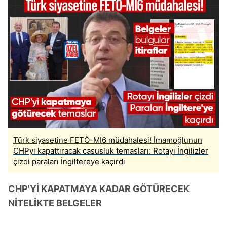
Türk siyasetine FETÖ-MI6 müdahalesi! İmamoğlunun
CHPyi kapattıracak casusluk temasları: Rotayı İngilizler
çizdi paraları İngiltereye kaçırdı
CHP'Yİ KAPATMAYA KADAR GÖTÜRECEK
NİTELİKTE BELGELER