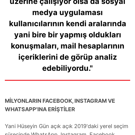
üzerine çalışıyor olsa da sosyal
medya uygulaması
6698 sayılı Kişisel Verilerin Korunması Kanunu uyarınca
hazırlanmış Aydınlatma Metnimizi okumak ve sitemizde
kullanıcılarının kendi aralarında
ilgili mevzuata uygun olarak kullanılan çerezlerle ilgili bilgi
almak için lütfen
tıklayınız
.
yani bire bir yapmış oldukları
konuşmaları, mail hesaplarının
içeriklerini de görüp analiz
edebiliyordu."
MİLYONLARIN FACEBOOK, INSTAGRAM VE
WHATSAPP'INA ERİŞTİLER
Yani Hüseyin Gün açık açık 2019'daki yerel seçim
sürecinde WhatsApp, Instagram, Facebook,