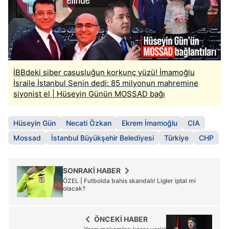
İBBdeki siber casusluğun korkunç yüzü! İmamoğlu
İsraile İstanbul Senin dedi: 85 milyonun mahremine
siyonist el | Hüseyin Günün MOSSAD bağı
Hüseyin Gün
Necati Özkan
Ekrem İmamoğlu
CIA
Mossad
İstanbul Büyükşehir Belediyesi
Türkiye
CHP
SONRAKİ HABER
ÖZEL | Futbolda bahis skandalı! Ligler iptal mi
olacak?
ÖNCEKİ HABER