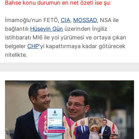
Bahse konu durumun en net özeti ise şu:
İmamoğlu'nun FETÖ,
CIA
,
MOSSAD
, NSA ile
bağlantılı
Hüseyin Gün
üzerinden İngiliz
istihbaratı MI6 ile yol yürümesi ve ortaya çıkan
belgeler
CHP
'yi kapattırmaya kadar götürecek
nitelikte.