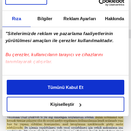
Özkan'a "teknik istihbarat" sağladığını anlattı.
"Açık kaynakları ve darkweb'ten elde ettiğimiz
Rıza
Bilgiler
Reklam Ayarları
Hakkında
verileri analiz ettik"
dedi.
"Sitelerimizde reklam ve pazarlama faaliyetlerinin
yürütülmesi amaçları ile çerezler kullanılmaktadır.
Bu çerezler, kullanıcıların tarayıcı ve cihazlarını
tanımlayarak çalışırlar.
Bu çerezlere izin vermeniz halinde sizlere özel
kişiselleştirilmiş reklamlar sunabilir, sayfalarımızda sizlere
Tümünü Kabul Et
daha iyi reklam deneyimi yaşatabiliriz. Bunu yaparken
amacımızın size daha iyi bir reklam deneyimi sunmak
olduğunu ve sizlere en iyi içerikleri sunabilmek adına
Kişiselleştir
elimizden gelen çabayı gösterdiğimizi ve bu noktada,
reklamların maliyetlerimizi karşılamak noktasında tek gelir
kalemimiz olduğunu sizlere hatırlatmak isteriz.