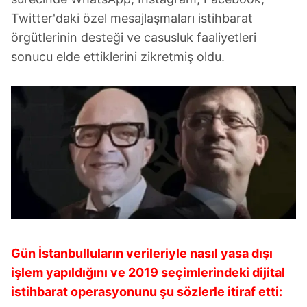
Twitter'daki özel mesajlaşmaları istihbarat
örgütlerinin desteği ve casusluk faaliyetleri
sonucu elde ettiklerini zikretmiş oldu.
Gün İstanbulluların verileriyle nasıl yasa dışı
işlem yapıldığını ve 2019 seçimlerindeki dijital
istihbarat operasyonunu şu sözlerle itiraf etti: