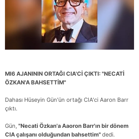
MI6 AJANININ ORTAĞI CIA'Cİ ÇIKTI: "NECATİ
ÖZKAN'A BAHSETTİM"
Dahası Hüseyin Gün'ün ortağı CIA'ci Aaron Barr
çıktı.
Gün,
"Necati Özkan'a Aaoron Barr'ın bir dönem
CIA çalışanı olduğundan bahsettim"
dedi.