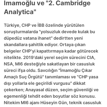
İmamoğlu ve "2. Cambridge
Analytica"
Türkiye, CHP ve İBB özelinde yürütülen
soruşturmalarda "yolsuzluk devede kulak bu
düpedüz vatana ihanet" dedirtten yeni
skandallara şahitlik ediyor. Ortaya çıkan
belgeler CHP'yi kapattırmaya kadar götürecek
nitelikte. 2019'daki yerel seçim sürecini CIA,
NSA, MI6 desteğiyle sakatlayan bir casusluk
süreci ifşa oldu. Savcılığın "İmamoğlu Çıkar
Amaçlı Suç Örgütü" tanımlaması ve "CHP yasa
dışı yollarla ele geçirildi vurgusu" dikkat
çekerken; Anayasal düzen, seçim güvenliği ve
egemenliği tehdit eden boyutlar söz konusu.
Nitekim MI6 ajanı Hüseyin Gün, teknik casusluk