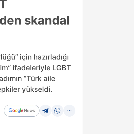
BT
nden skandal
üğü” için hazırladığı
lim” ifadeleriyle LGBT
adımın “Türk aile
epkiler yükseldi.