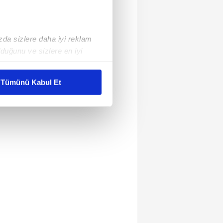
ızda sizlere daha iyi reklam
duğunu ve sizlere en iyi
liyetlerimizi karşılamak
Tümünü Kabul Et
ar gösterilmeyecektir."
çerezler kullanılmaktadır. Bu
u hizmetlerinin sunulması
i ve sizlere yönelik
nılacaktır.
kin detaylı bilgi için Ayarlar
ak ve sitemizde ilgili