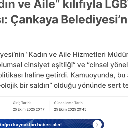
n ve Aile” kılıfıyla LG
: Çankaya Belediyesi’
esi’nin “Kadın ve Aile Hizmetleri Müdürl
lumsal cinsiyet eşitliği” ve “cinsel yöne
olitikası haline getirdi. Kamuoyunda, bu 
olojik bir saldırı” olduğu yönünde sert t
Giriş Tarihi:
Güncelleme Tarihi:
25 Ekim 2025 20:17
25 Ekim 2025 20:45
 doğru kaynaktan haberi alın!