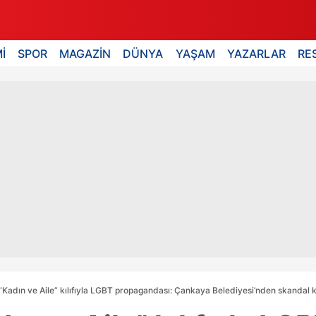
İ
SPOR
MAGAZİN
DÜNYA
YAŞAM
YAZARLAR
RE
Kadın ve Aile” kılıfıyla LGBT propagandası: Çankaya Belediyesi’nden skandal 