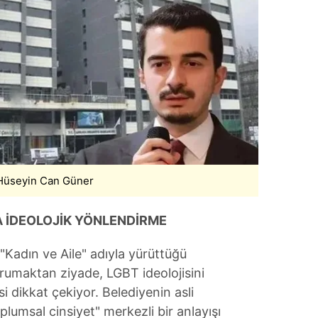
 çerezlerle ilgili bilgi almak için lütfen
tıklayınız
.
 Hüseyin Can Güner
DA İDEOLOJİK YÖNLENDİRME
"Kadın ve Aile" adıyla yürüttüğü
orumaktan ziyade, LGBT ideolojisini
 dikkat çekiyor. Belediyenin asli
lumsal cinsiyet" merkezli bir anlayışı