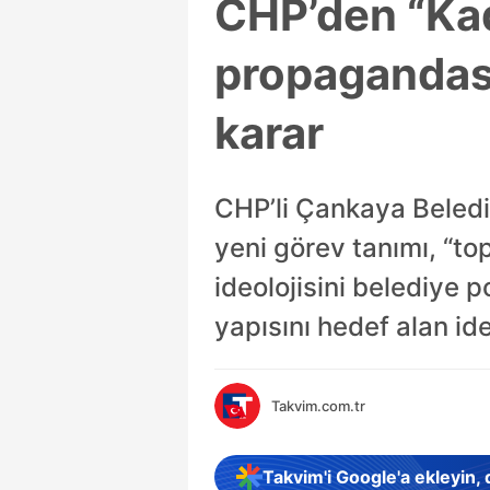
CHP’den “Kadı
propagandası
karar
CHP’li Çankaya Belediy
yeni görev tanımı, “top
ideolojisini belediye p
yapısını hedef alan ide
Takvim.com.tr
Takvim'i Google'a ekleyin,