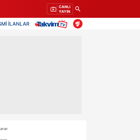
CANLI
YAYIN
SMİ İLANLAR
karar