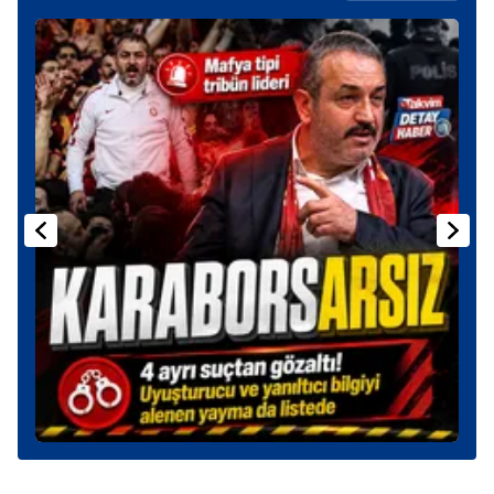
reklam/pazarlama faaliyetlerinin yapılması, amaçlarıyla
sınırlı olarak açık rızanız dahilinde kullanılacaktır.
Çerezlere ilişkin tercihlerinizi aşağıda yer alan panel
vasıtasıyla belirleyebilirsiniz. Çerezlere ilişkin detaylı bilgi
için Ayarlar butonuna tıklayabilir,
Çerez Bilgilendirme
Metnimizi
ziyaret edebilirsiniz.
6698 sayılı Kişisel Verilerin Korunması Kanunu uyarınca
hazırlanmış Aydınlatma Metnimizi okumak ve sitemizde
ilgili mevzuata uygun olarak kullanılan çerezlerle ilgili bilgi
almak için lütfen
tıklayınız
.