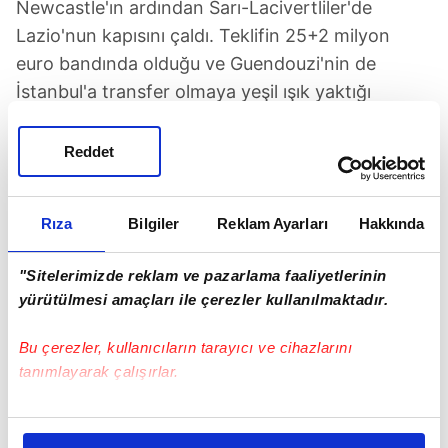
Newcastle'ın ardından Sarı-Lacivertliler'de
Lazio'nun kapısını çaldı. Teklifin 25+2 milyon
euro bandında olduğu ve Guendouzi'nin de
İstanbul'a transfer olmaya yeşil ışık yaktığı
belirtildi. Fenerbahçeli yöneticilerin Lazio ile
görüşmek için kısa sürede İtalya'ya gideceği öne
Reddet
sürüldü. Bu sezon Lazio formasıyla 15
karşılaşmaya çıkan ve 2 gol 1 asistlik katkı
Rıza
Bilgiler
Reklam Ayarları
Hakkında
sergileyen orta saha oyuncusunun İtalyan
ekibiyle olan sözleşmesi 2028 yılında sona eriyor.
"Sitelerimizde reklam ve pazarlama faaliyetlerinin
26 yaşındaki Fransız futbolcunun piyasa değeri
yürütülmesi amaçları ile çerezler kullanılmaktadır.
28 milyon euro olarak gösteriliyor. Lazio'ya 3
sezon önce Marsilya'dan gelen Matteo
Bu çerezler, kullanıcıların tarayıcı ve cihazlarını
Guendouzi geçtiğimiz sezon da 48 resmi
tanımlayarak çalışırlar.
karşılaşmada 1 gol, 5 asistlik bir performans
Bu çerezlere izin vermeniz halinde sizlere özel
sergilemişti. Futbol hayatına Lorient'te başlayan
kişiselleştirilmiş reklamlar sunabilir, sayfalarımızda sizlere