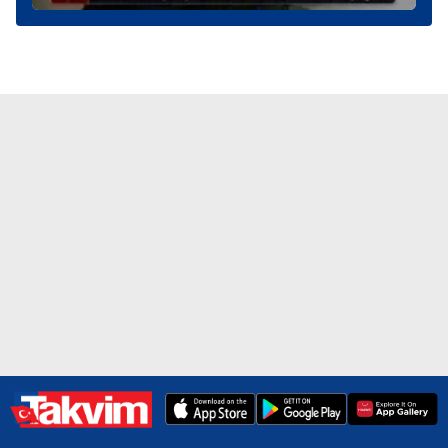
hazırlanmış Aydınlatma Metnimizi okumak ve sitemizde
ilgili mevzuata uygun olarak kullanılan çerezlerle ilgili bilgi
almak için lütfen
tıklayınız
.