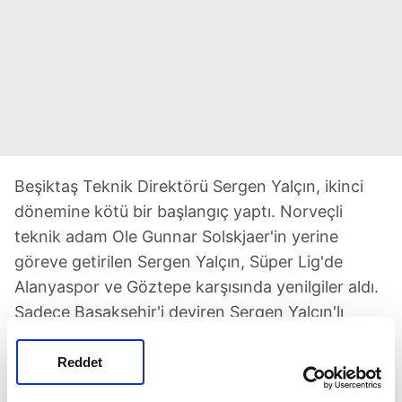
Beşiktaş Teknik Direktörü Sergen Yalçın, ikinci
dönemine kötü bir başlangıç yaptı. Norveçli
teknik adam Ole Gunnar Solskjaer'in yerine
göreve getirilen Sergen Yalçın, Süper Lig'de
Alanyaspor ve Göztepe karşısında yenilgiler aldı.
Sadece Başakşehir'i deviren Sergen Yalçın'lı
Beşiktaş sezonun başında şampiyonluk yarışında
ağır bir darbe almış oldu. Beşiktaş'ın başında ilk
Reddet
66 maçında 43 galibiyet alan Sergen hoca, 11