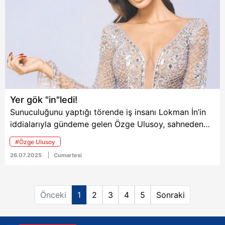
dolarlık bilekliği ile
gündemi salladı.
6698 sayılı Kişisel Verilerin Korunması Kanunu uyarınca
hazırlanmış Aydınlatma Metnimizi okumak ve sitemizde
ilgili mevzuata uygun olarak kullanılan çerezlerle ilgili bilgi
almak için lütfen
tıklayınız
.
Yer gök "in"ledi!
Sunuculuğunu yaptığı törende iş insanı Lokman İn’in
iddialarıyla gündeme gelen Özge Ulusoy, sahneden
menajeri tarafından indirildi. İn, “Beni dolandıran kişi
#Özge Ulusoy
bana ödül veriyor” diyerek herkesi şaşırttı.
26.07.2025
Cumartesi
Önceki
1
2
3
4
5
Sonraki