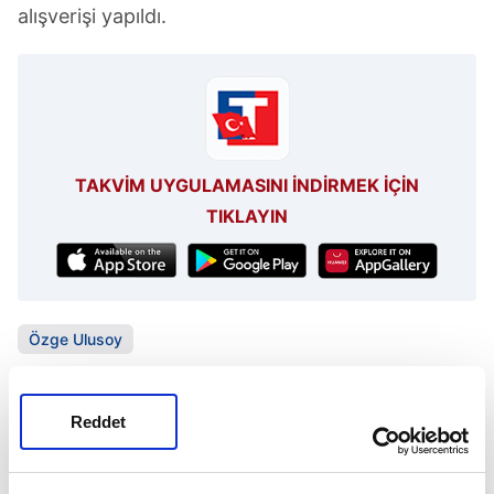
alışverişi yapıldı.
TAKVİM UYGULAMASINI İNDİRMEK İÇİN
TIKLAYIN
Özge Ulusoy
SONRAKİ HABER
Reddet
Kobal’dan düğün sonrası taze kareler