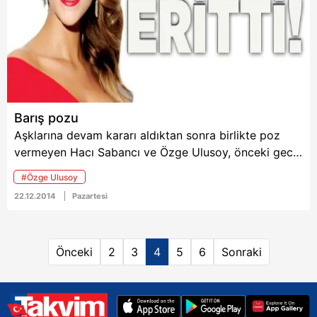
Barış pozu
Aşklarına devam kararı aldıktan sonra birlikte poz
vermeyen Hacı Sabancı ve Özge Ulusoy, önceki gece
ilk kez objektiflere yakalandı
#Özge Ulusoy
22.12.2014
Pazartesi
Önceki
2
3
4
5
6
Sonraki