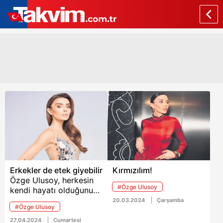
Erkekler de etek giyebilir
Kırmızılım!
Özge Ulusoy, herkesin
#Özge Ulusoy
kendi hayatı olduğunu
ve erkeklerin de
20.03.2024
Çarşamba
#Özge Ulusoy
istedikleri gibi
giyinebileceğini söyledi.
27.04.2024
Cumartesi