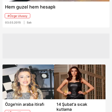
Hem guzel hem hesaplı
#Özge Ulusoy
03.03.2015
Salı
Özge'nin araba itirafı
14 Şubat'a sıcak
kutlama