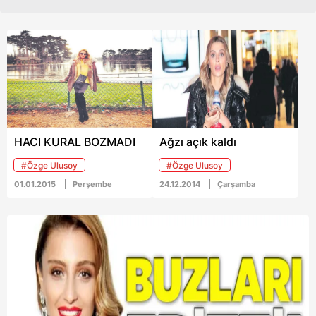
HACI KURAL BOZMADI
Ağzı açık kaldı
#Özge Ulusoy
#Özge Ulusoy
01.01.2015
Perşembe
24.12.2014
Çarşamba