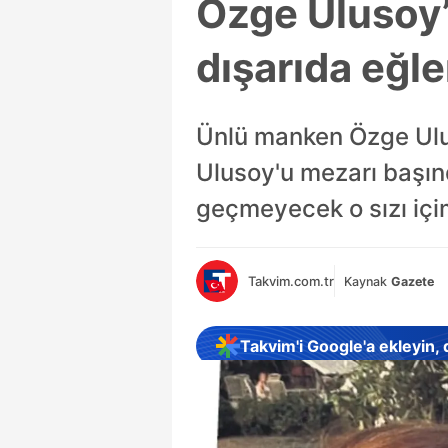
Özge Ulusoy’
dışarıda eğle
Ünlü manken Özge Ulu
Ulusoy'u mezarı başın
geçmeyecek o sızı içim
Takvim.com.tr
Kaynak
Gazete
Takvim'i Google'a ekleyin,