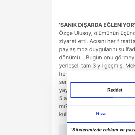
'SANIK DIŞARDA EĞLENİYOR
Özge Ulusoy, ölümünün üçünc
ziyaret etti. Acısını her fırsa
paylaşımda duygularını şu ifade
dönümü... Bugün onu görmeye 
yerleşeli tam 3 yıl geçmiş. 
herkes onun için dua eder mi? 
serbest kalan şüpheli Elif Nalb
yayınlayan Ulusoy, "Babamı öl
Reddet
5 ay kesinleşmiş cezası olan s
mı? İzin almış... Evet yanlış d
Rıza
kullandı.
"Sitelerimizde reklam ve paza
TAKVİM 