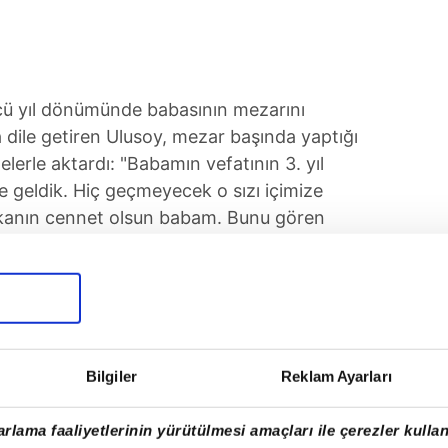
'
ü yıl dönümünde babasının mezarını
tta dile getiren Ulusoy, mezar başında yaptığı
lerle aktardı: "Babamın vefatının 3. yıl
geldik. Hiç geçmeyecek o sızı içimize
Mekanın cennet olsun babam. Bunu gören
Allah kabul etsin." Ulusoy, kaza sonrası
ant'ı adım adım takip etti. Fotoğraflarını
dürüp suçu üzerine yıkmaya çalışan ve 4 yıl
anık ne yapıyor derseniz; eğleniyor. Nasıl
uymadınız hapisten izin almış." ifadesini
Bilgiler
Reklam Ayarları
rlama faaliyetlerinin yürütülmesi amaçları ile çerezler kullan
UYGULAMASINI İNDİRMEK İÇİN TIKLAYIN