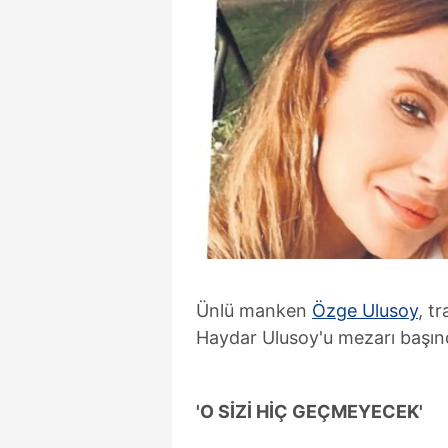
Ünlü manken
Özge Ulusoy
, t
Haydar Ulusoy'u mezarı başın
'O SİZİ HİÇ
GEÇMEYECEK'