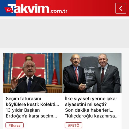
Seçim faturasını
İlke siyaseti yerine çıkar
köylülere kesti: Kolektif
siyasetini mi seçti?
pişkinlik!
13 yıldır Başkan
Son dakika haberleri...
Erdoğan’a karşı seçim
“Kılıçdaroğlu kazanırsa
kaybeden 7’li
Türkiye’de iş savaş
#Bursa
#FETÖ
koalisyonun
çıkar”, “6’lı masa gelirse