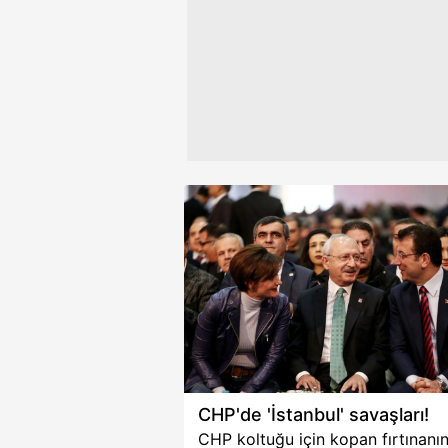
gazetesi yazarı Mahmut Övür ile
Çerezlere ilişkin tercihlerinizi 
yaptığı görüşmede petrol için iki
butonuna tıklayabilir,
Çerez Bi
bölgeyi işaret etti. İşte detaylar
6698 sayılı Kişisel Verilerin 
mevzuata uygun olarak kullanılan
CHP'de 'İstanbul' savaşları!
CHP koltuğu için kopan fırtınanın