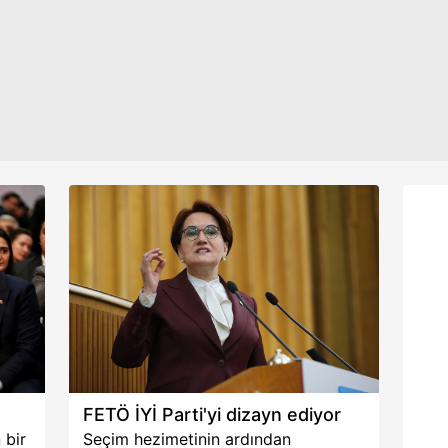
gerginliğini değerlendirdi. Yerel
ilç
aşağıda yer alan panel vasıtasıyla belirleyebilirsiniz. Çerezlere iliş
seçimlere giden yolda Akşener'in
"Kem
lgilendirme Metnimizi
ziyaret edebilirsiniz.
Ankara'yı çok istediğini söyleyen
açık
Övür bir de bomba kulis bilgisi
Baş
Korunması Kanunu uyarınca hazırlanmış Aydınlatma Metnimizi okum
paylaştı. Övür "Mansur Yavaş'ın İYİ
İmam
 çerezlerle ilgili bilgi almak için lütfen
tıklayınız
.
Parti adayı olarak Ankara'ya aday
Özg
olacağı konuşuluyor. Hatta bu işin
dik
bittiği de söyleniyor." dedi.
'de
ula
attı
olac
FETÖ İYİ Parti'yi dizayn ediyor
 bir
Seçim hezimetinin ardından