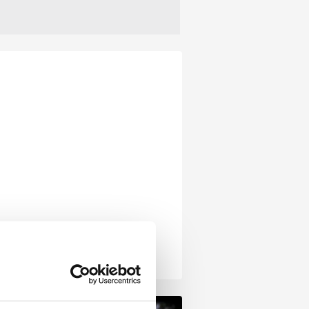
r, “Gördüğünüz gibi CHP daha o
n yeni fikirlere açık olmadığını
 etmiş” diye yazdı. Öte yandan
ür Özel, Örsan Öymen ve Ünal
ahasan'dan sonra bir isim daha
lığını açıklamak için hazırlanıyor.
 detaylar...