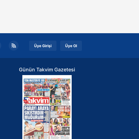
eren Kemal Kılıçdaroğlu ile ilk
den "değişim" mesajı veren İBB
kanı Ekrem İmamoğlu'nun koltuk
gasında mücadele giderek
etleniyor. Rakibine "burası şirket
l" diyerek kapıları kapatan
Üye Girişi
Üye Ol
çdaroğlu, İstanbul için Erzincan
etvekili Mustafa Sarıgül'ü
rlıyor. Sabah gazetesi yazarı
Günün Takvim Gazetesi
ut Övür, İstanbul'u bırakıp
'ye aday olsa topa tutulacağını
hem İstanbul'u hem CHP'yi
bedeceğini bilen İmamoğlu'nun,
seten silineceğini bildiğinden
arsız ve yumuşak tondan
lediğini bu yüzden zor bir tercih
mek zorunda olduğunu yazdı. Öte
dan, Mustafa Sarıgül genel