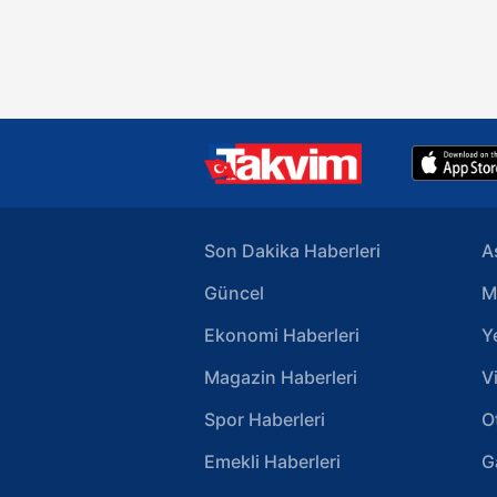
HDP ile yaptığı pazarlık akıllara
geldi. Kılıçdaroğlu oy oranı 2,23 
Zafer Partisi'ne MİT Başkanlığı v
bakanlık sözü verirken oyu 8.82 
HDP'ye ne söz vermişti? İşte
detaylar...
Son Dakika Haberleri
A
Güncel
M
Ekonomi Haberleri
Y
Magazin Haberleri
V
Spor Haberleri
O
Emekli Haberleri
G