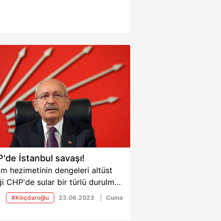
'de İstanbul savaşı!
m hezimetinin dengeleri altüst
ği CHP'de sular bir türlü durulmak
miyor. Seçim gecesi "mücadeleye
#Kılıçdaroğlu
23.06.2023
Cuma
am edeceğim" diyerek parti içi
alefete ilk dakikadan mesaj