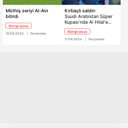
Müthiş seriyi Al-Ain
Kırbaçlı saldırı
bitirdi
Suudi Arabistan Süper
Kupası'nda Al Hilal'e
#jorge jesus
yenilen Al Ittihad'da
#jorge jesus
oynayan Abderrazak
18.04.2024
Perşembe
Hamdallah'a kırbaçla
11.04.2024
Perşembe
saldırıldı. Aldığı kırbaç
darbesinin ardından
Abderrazak Hamdallah
çok sinirlenirken, Al
Ittihad'da teknik heyet
ve bazı futbolcular
tribüne çıkmaya çalıştı.