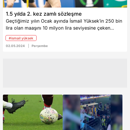
atmasıyla birlikte Jorge
Jesus ile adeta bir savaş
1.5 yılda 2. kez zamlı sözleşme
başlayacak.
Geçtiğimiz yılın Ocak ayında İsmail Yüksek’in 250 bin
lira olan maaşını 10 milyon lira seviyesine çeken
yönetim yine düğmeye bastı. Sarı-Lacivertliler şimdi
#ismail yüksek
de 25 milyon yıllık ücret üzerinden yeni bir
02.05.2024
Perşembe
sözleşmeyi masaya getirdi. Gözler artık milli
futbolcunun kararına çevrildi.