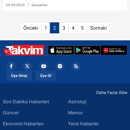
konusu olduğu da ifade edildi. İşte sizler için
20.09.2023
Çarşamba
derlediğimiz 20 Eylül TAKVİM gazetesi spor
haberleri...
Önceki
1
2
3
4
5
Sonraki
Üye Girişi
Üye Ol
Daha Fazla Gör
Son Dakika Haberleri
Astroloji
Güncel
Memur
Ekonomi Haberleri
Yerel Haberler