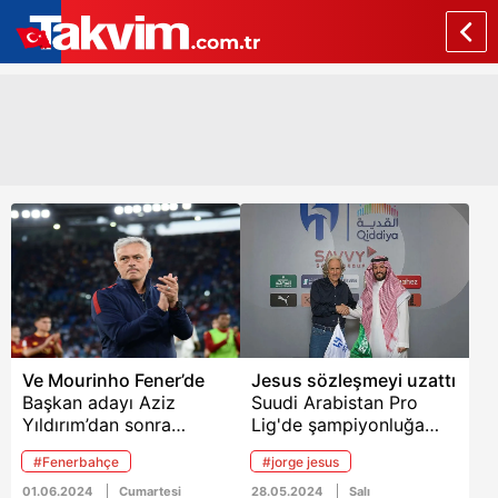
Ve Mourinho Fener’de
Jesus sözleşmeyi uzattı
Başkan adayı Aziz
Suudi Arabistan Pro
Yıldırım’dan sonra
Lig'de şampiyonluğa
mevcut yönetim de
ulaşan Al Hilal takımı,
#Fenerbahçe
#jorge jesus
Jose Mourinho ile 2+1
Teknik Direktörü Jorge
yıllığına el sıkıştı. Sarı-
Jesus ile sözleşme
01.06.2024
Cumartesi
28.05.2024
Salı