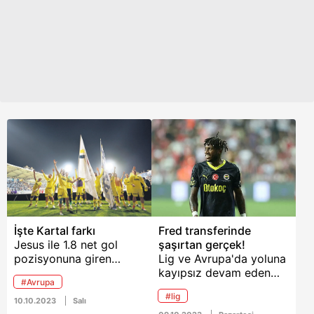
İşte Kartal farkı
Fred transferinde
Jesus ile 1.8 net gol
şaşırtan gerçek!
pozisyonuna giren
Lig ve Avrupa'da yoluna
Fenerbahçe, Kartal ile
kayıpsız devam eden
#Avrupa
3.6 rakamına ulaştı.
Fenerbahçe'de kadroda
#lig
Jesuslu Kanarya, maç
dahil edilen çok sayıda
10.10.2023
Salı