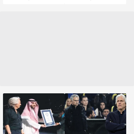
Lacivertli camiada
yeniledi. Jesus
büyük coşku yaşandı.
yönetimindeki Al Hilal,
Sportif direktör Mario
34 maçta 31 galibiyet, 3
Branco’nun ikna ettiği
beraberlik alarak 96
Portekizli hoca bugün
puanla namağlup
Ali Koç ve Acun Ilıcalı ile
şampiyon olmuştu.
Devler Ligi finalini
izleyecek.