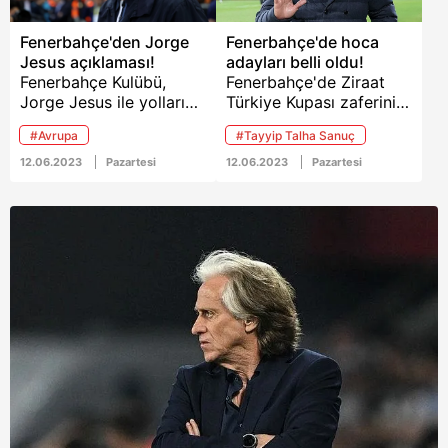
Fenerbahçe'den Jorge
Fenerbahçe'de hoca
Jesus açıklaması!
adayları belli oldu!
Fenerbahçe Kulübü,
Fenerbahçe'de Ziraat
Jorge Jesus ile yolların
Türkiye Kupası zaferinin
ayrıldığını bu sözlerle
ardından Jorge Jesus ile
#Avrupa
#Tayyip Talha Sanuç
duyurdu...
yollar ayrıldı. Kanarya
bu gelişmenin ardından
12.06.2023
Pazartesi
12.06.2023
Pazartesi
Ryan Kent transferini de
duyururken hoca
adaylarını da netleştirdi.
İşte o isimler...