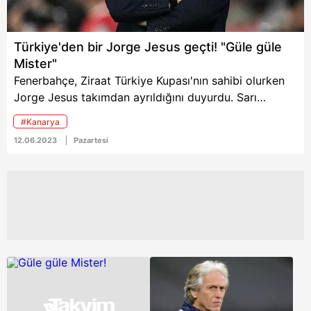
Türkiye'den bir Jorge Jesus geçti! "Güle güle
Mister"
Fenerbahçe, Ziraat Türkiye Kupası'nın sahibi olurken
Jorge Jesus takımdan ayrıldığını duyurdu. Sarı
lacivertli taraftarlara kupayla veda eden Portekizli,
#Kanarya
damakta acı bir tat bırakarak ayrıldı Türkiye'den.
12.06.2023
Pazartesi
Editörümüz Görkem Ağgündüz; yaptığı açıklamalarla,
jest ve mimikleriyle farklı bir karakter olan Jorge
Jesus'un Fenerbahçe serüvenini yarumladı. İşte o
sözler...