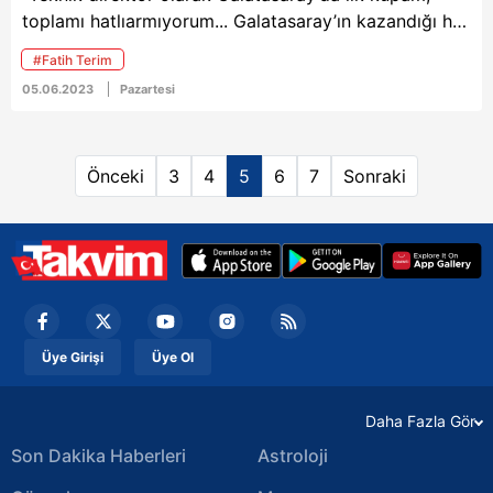
toplamı hatlıarmıyorum... Galatasaray’ın kazandığı her
kupa değerli. 2023’te 23. şampiyonluk. 3-’0lık
#Fatih Terim
galibiyetle bitirdik”
05.06.2023
Pazartesi
Önceki
3
4
5
6
7
Sonraki
Üye Girişi
Üye Ol
Daha Fazla Gör
Son Dakika Haberleri
Astroloji