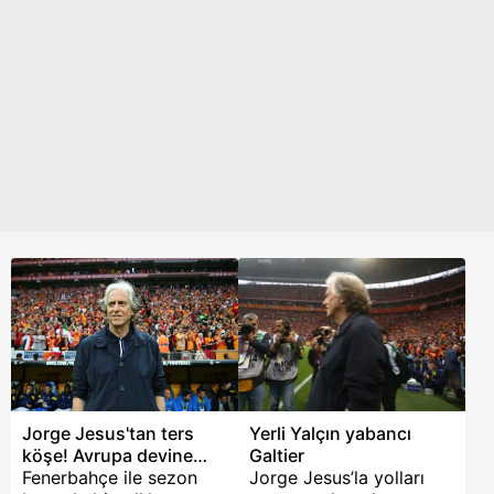
hakkında da konuşan
transfer konullarına dair
Buruk, sert ifadeler
çarpıcı ve dikkat çeken
kullandı. İşte o
ifadeler kullandı.
açıklamalar...
Jorge Jesus'tan ters
Yerli Yalçın yabancı
köşe! Avrupa devine
Galtier
gidiyor
Fenerbahçe ile sezon
Jorge Jesus’la yolları