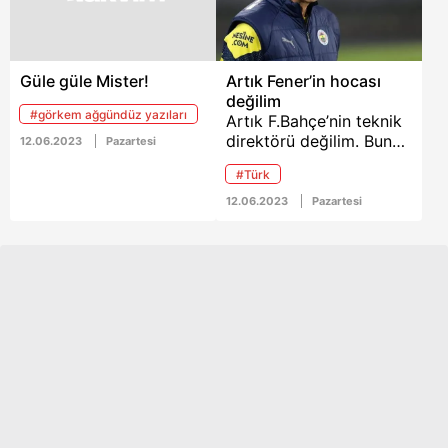
Güle güle Mister!
Artık Fener’in hocası
değilim
#görkem ağgündüz yazıları
Artık F.Bahçe’nin teknik
direktörü değilim. Bunu
12.06.2023
Pazartesi
başkanımıza birkaç
#Türk
hafta önce söylemiştim.
Bu ülkede büyük bir
12.06.2023
Pazartesi
trajedi yaşandı, Türk
halkının ne kadar harika
olduğunu gördüm.