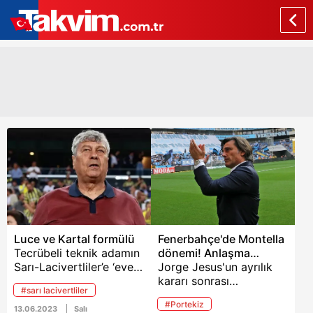
Luce ve Kartal formülü
Fenerbahçe'de Montella
Tecrübeli teknik adamın
dönemi! Anlaşma
Sarı-Lacivertliler’e ‘evet’
tamam
Jorge Jesus'un ayrılık
demesi halinde İsmail
kararı sonrası
#sarı lacivertliler
Kartal’a da yardımcı
Fenerbahçe'de teknik
#Portekiz
antrenörlük teklifi
adamlık koltuğuna
13.06.2023
Salı